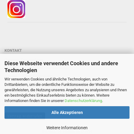
KONTAKT
Gärtnerei StaudenSpatz
Diese Webseite verwendet Cookies und andere
Dipl.-Ing. Susanne Spatz-Behmenburg
Technologien
Kreilhof 7, 82386 Oberhausen
Wir verwenden Cookies und ähnliche Technologien, auch von
Tel: 0 88 03 - 47 80 900
Drittanbietern, um die ordentliche Funktionsweise der Website zu
gewährleisten, die Nutzung unseres Angebotes zu analysieren und Ihnen
Mail: info@staudenspatz.de
ein bestmögliches Einkaufserlebnis bieten zu können. Weitere
Informationen finden Sie in unserer
Datenschutzerklärung
.
Alle Akzeptieren
Vertrag widerrufen
Weitere Informationen
Webshop
by Gambio.de © 2026