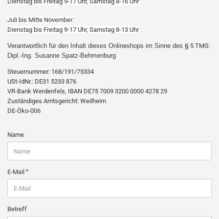
Dienstag bis Freitag 9-17 Uhr, Samstag 8-16 Uhr
Juli bis Mitte November:
Dienstag bis Freitag 9-17 Uhr, Samstag 8-13 Uhr
Verantwortlich für den Inhalt dieses Onlineshops im Sinne des
§ 5 TMG
:
Dipl.-Ing. Susanne Spatz-Behmenburg
Steuernummer: 168/191/75334
USt-IdNr.: DE31 5233 876
VR-Bank Werdenfels, IBAN DE75 7009 3200 0000 4278 29
Zuständiges Amtsgericht: Weilheim
DE-Öko-006
KONTAKT
Name
E-Mail
Betreff