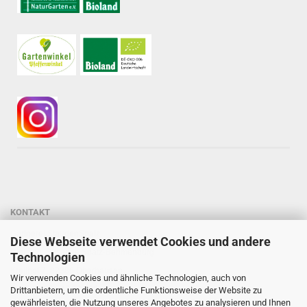
KONTAKT
Gärtnerei StaudenSpatz
Diese Webseite verwendet Cookies und andere
Dipl.-Ing. Susanne Spatz-Behmenburg
Technologien
Kreilhof 7, 82386 Oberhausen
Wir verwenden Cookies und ähnliche Technologien, auch von
Tel: 0 88 03 - 47 80 900
Drittanbietern, um die ordentliche Funktionsweise der Website zu
gewährleisten, die Nutzung unseres Angebotes zu analysieren und Ihnen