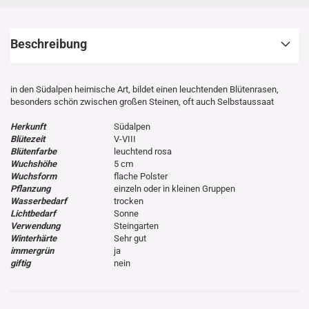
Beschreibung
in den Südalpen heimische Art, bildet einen leuchtenden Blütenrasen,
besonders schön zwischen großen Steinen, oft auch Selbstaussaat
Herkunft
Südalpen
Blütezeit
V-VIII
Blütenfarbe
leuchtend rosa
Wuchshöhe
5 cm
Wuchsform
flache Polster
Pflanzung
einzeln oder in kleinen Gruppen
Wasserbedarf
trocken
Lichtbedarf
Sonne
Verwendung
Steingarten
Winterhärte
Sehr gut
immergrün
ja
giftig
nein