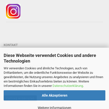
KONTAKT
Gärtnerei StaudenSpatz
Diese Webseite verwendet Cookies und andere
Dipl.-Ing. Susanne Spatz-Behmenburg
Technologien
Kreilhof 7, 82386 Oberhausen
Wir verwenden Cookies und ähnliche Technologien, auch von
Tel: 0 88 03 - 47 80 900
Drittanbietern, um die ordentliche Funktionsweise der Website zu
gewährleisten, die Nutzung unseres Angebotes zu analysieren und Ihnen
Mail: info@staudenspatz.de
ein bestmögliches Einkaufserlebnis bieten zu können. Weitere
Informationen finden Sie in unserer
Datenschutzerklärung
.
Alle Akzeptieren
Vertrag widerrufen
Weitere Informationen