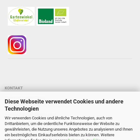
KONTAKT
Gärtnerei StaudenSpatz
Diese Webseite verwendet Cookies und andere
Dipl.-Ing. Susanne Spatz-Behmenburg
Technologien
Kreilhof 7, 82386 Oberhausen
Wir verwenden Cookies und ähnliche Technologien, auch von
Tel: 0 88 03 - 47 80 900
Drittanbietern, um die ordentliche Funktionsweise der Website zu
gewährleisten, die Nutzung unseres Angebotes zu analysieren und Ihnen
Mail: info@staudenspatz.de
ein bestmögliches Einkaufserlebnis bieten zu können. Weitere