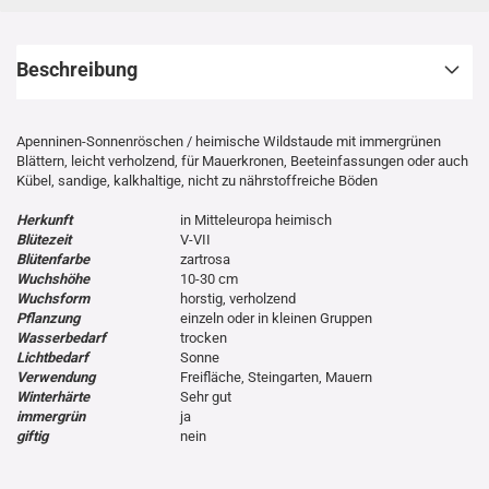
Beschreibung
Apenninen-Sonnenröschen / heimische Wildstaude mit immergrünen
Blättern, leicht verholzend, für Mauerkronen, Beeteinfassungen oder auch
Kübel, sandige, kalkhaltige, nicht zu nährstoffreiche Böden
Herkunft
in Mitteleuropa heimisch
Blütezeit
V-VII
Blütenfarbe
zartrosa
Wuchshöhe
10-30 cm
Wuchsform
horstig, verholzend
Pflanzung
einzeln oder in kleinen Gruppen
Wasserbedarf
trocken
Lichtbedarf
Sonne
Verwendung
Freifläche, Steingarten, Mauern
Winterhärte
Sehr gut
immergrün
ja
giftig
nein