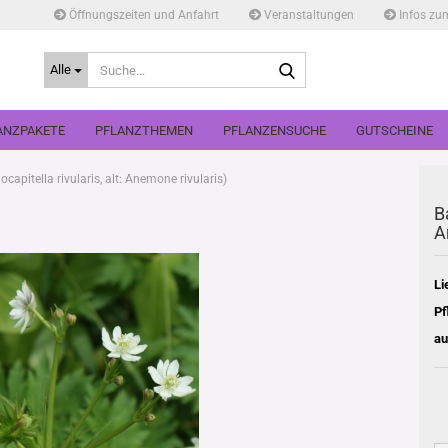
Öffnungszeiten und Anfahrt
Veranstaltungen
Infos zu
Suche...
Alle
ANZPAKETE
PFLANZTHEMEN
PFLANZENSUCHE
GUTSCHEINE
apitella rivularis, alt: Anemone rivularis)
B
A
Li
Pf
au