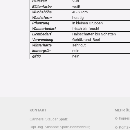
Blütezeit
V-VI
Blütenfarbe
weiß
Wuchshöhe
40-50 cm
Wuchsform
horstig
Pflanzung
in kleinen Gruppen
Wasserbedarf
frisch bis feucht
Lichtbedarf
Halbschatten bis Schatten
Verwendung
Gehölzrand, Beet
Winterhärte
sehr gut
immergrün
nein
giftig
nein
KONTAKT
MEHR ÜB
Impre
Gärtnerei StaudenSpatz
Dipl.-Ing. Susanne Spatz-Behmenburg
Kontak