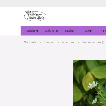
STAUDEN
KRÄUTER
GRÄSER
FARNE
PFL
»
»
»
Startseite
Stauden
Anemone
Bach-Anemone (Erioc