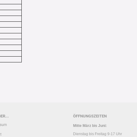
ER...
ÖFFNUNGSZEITEN
ssum
Mitte März bis Juni:
Dienstag bis Freitag 9-17 Uhr
t