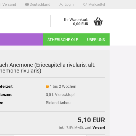
m Versand
Deutschland
Login
Merkzettel
Ihr Warenkorb
0,00 EUR
ÄTHERISCHE ÖLE
ÜBER UNS
ach-Anemone (Eriocapitella rivularis, alt:
nemone rivularis)
eferzeit:
1 bis 2 Wochen
lanzen:
0,5 L Vierecktopf
s:
Bioland Anbau
5,10 EUR
inkl. 7.8% MwSt. zzgl.
Versand