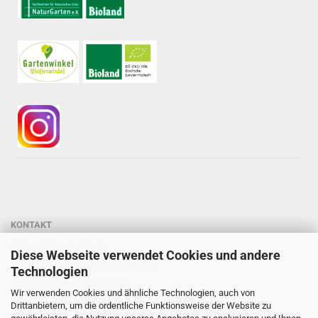
KONTAKT
Gärtnerei StaudenSpatz
Diese Webseite verwendet Cookies und andere
Dipl.-Ing. Susanne Spatz-Behmenburg
Technologien
Kreilhof 7, 82386 Oberhausen
Wir verwenden Cookies und ähnliche Technologien, auch von
Tel: 0 88 03 - 47 80 900
Drittanbietern, um die ordentliche Funktionsweise der Website zu