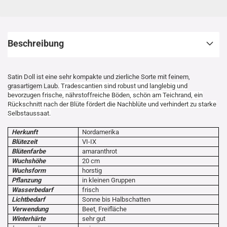
Beschreibung
Satin Doll ist eine sehr kompakte und zierliche Sorte mit feinem,
grasartigem Laub.
Tradescantien sind robust und langlebig und
bevorzugen frische, nährstoffreiche Böden, schön am Teichrand, ein
Rückschnitt nach der Blüte fördert die Nachblüte und verhindert zu starke
Selbstaussaat.
Herkunft
Nordamerika
Blütezeit
VI-IX
Blütenfarbe
amaranthrot
Wuchshöhe
20 cm
Wuchsform
horstig
Pflanzung
in kleinen Gruppen
Wasserbedarf
frisch
Lichtbedarf
Sonne bis Halbschatten
Verwendung
Beet, Freifläche
Winterhärte
sehr gut