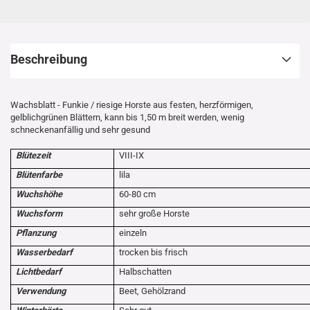
Beschreibung
Wachsblatt - Funkie / riesige Horste aus festen, herzförmigen,
gelblichgrünen Blättern, kann bis 1,50 m breit werden, wenig
schneckenanfällig und sehr gesund
Blütezeit
VIII-IX
Blütenfarbe
lila
Wuchshöhe
60-80 cm
Wuchsform
sehr große Horste
Pflanzung
einzeln
Wasserbedarf
trocken bis frisch
Lichtbedarf
Halbschatten
Verwendung
Beet, Gehölzrand