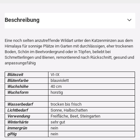
Beschreibung
Eine noch selten anzutreffende Wildart unter den Katzenminzen aus dem
Himalaya für sonnige Plätze im Garten mit durchlässigen, eher trockenen
Boden, Schön im Beetvordergrund oder in Töpfen, beliebt bei
Schmetterlingen und Bienen, remontierend nach Rückschnitt, gesund und
anpassungsfähig
Blütezeit
VI-IX
Blütenfarbe
blauviolett
Wuchshöhe
40 cm
Wuchsform
horstig
Wasserbedarf
trocken bis frisch
Lichtbedarf
Sonne, Halbschatten
Verwendung
Freifläche, Beet, Steingarten
Winterhärte
sehr gut
immergrün
nein
giftig
nein