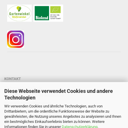
KONTAKT
Gärtnerei StaudenSpatz
Diese Webseite verwendet Cookies und andere
Dipl.-Ing. Susanne Spatz-Behmenburg
Technologien
Kreilhof 7, 82386 Oberhausen
Wir verwenden Cookies und ähnliche Technologien, auch von
Tel: 0 88 03 - 47 80 900
Drittanbietern, um die ordentliche Funktionsweise der Website zu
gewährleisten, die Nutzung unseres Angebotes zu analysieren und Ihnen
Mail: info@staudenspatz.de
ein bestmögliches Einkaufserlebnis bieten zu können. Weitere
Informationen finden Sie in unserer
Datenschutzerklärung
.