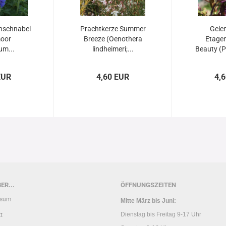
hschnabel
Prachtkerze Summer
Gele
oor
Breeze (Oenothera
Etagen
um...
lindheimeri;...
Beauty (P
EUR
4,60 EUR
4,
ER...
ÖFFNUNGSZEITEN
ssum
Mitte März bis Juni:
Dienstag bis Freitag 9-17 Uhr
t