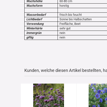
Wuchshöhe
60-80 cm
Wuchsform
horstig
Wasserbedarf
frisch bis feucht
Lichtbedarf
Sonne bis Halbschatten
Verwendung
Freifläche, Beet
Winterhärte
sehr gut
immergrün
nein
giftig
nein
Kunden, welche diesen Artikel bestellten, h