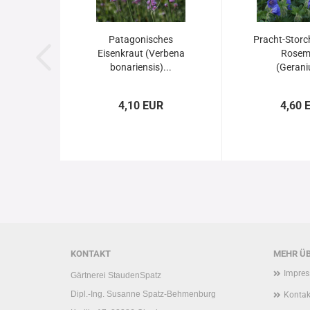
Patagonisches
Pracht-Storc
Eisenkraut (Verbena
Rosem
bonariensis)...
(Gerani
4,10 EUR
4,60 
KONTAKT
MEHR ÜB
Impre
Gärtnerei StaudenSpatz
Dipl.-Ing. Susanne Spatz-Behmenburg
Kontak