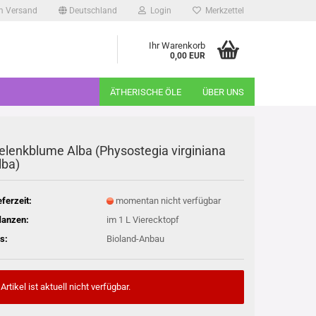
m Versand
Deutschland
Login
Merkzettel
Ihr Warenkorb
0,00 EUR
ÄTHERISCHE ÖLE
ÜBER UNS
elenkblume Alba (Physostegia virginiana
lba)
eferzeit:
momentan nicht verfügbar
lanzen:
im 1 L Vierecktopf
s:
Bioland-Anbau
Artikel ist aktuell nicht verfügbar.