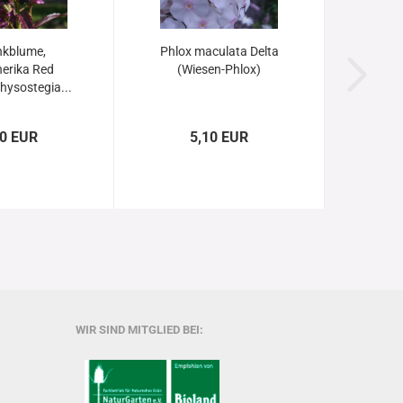
nkblume,
Phlox maculata Delta
erika Red
(Wiesen-Phlox)
hysostegia...
60 EUR
5,10 EUR
WIR SIND MITGLIED BEI: