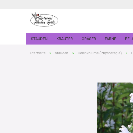
STAUDEN
KRÄUTER
GRÄSER
FARNE
PFL
»
»
»
Startseite
Stauden
Gelenkblume (Physostegia)
G