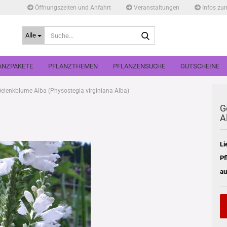
Öffnungszeiten und Anfahrt
Veranstaltungen
Infos zu
Suche...
Alle
ANZPAKETE
PFLANZTHEMEN
PFLANZENSUCHE
GUTSCHEINE
elenkblume Alba (Physostegia virginiana Alba)
G
A
Li
Pf
au