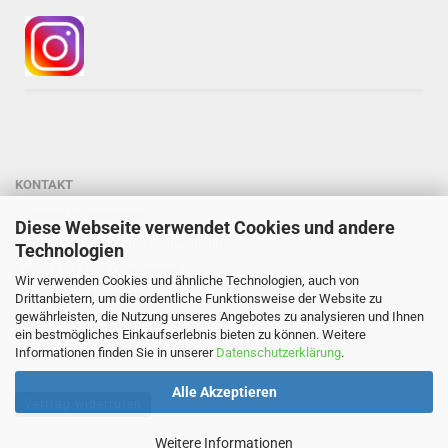
KONTAKT
Gärtnerei StaudenSpatz
Diese Webseite verwendet Cookies und andere
Dipl.-Ing. Susanne Spatz-Behmenburg
Technologien
Kreilhof 7, 82386 Oberhausen
Wir verwenden Cookies und ähnliche Technologien, auch von
Tel: 0 88 03 - 47 80 900
Drittanbietern, um die ordentliche Funktionsweise der Website zu
gewährleisten, die Nutzung unseres Angebotes zu analysieren und Ihnen
Mail: info@staudenspatz.de
ein bestmögliches Einkaufserlebnis bieten zu können. Weitere
Informationen finden Sie in unserer
Datenschutzerklärung
.
Alle Akzeptieren
Vertrag widerrufen
Weitere Informationen