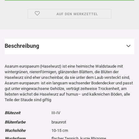
AUF DEN MERKZETTEL
Beschreibung
Asarum europaeum (Haselwurz) ist eine heimische Waldstaude mit
wintergrünen, nierenförmigen, glänzenden Blättern, die Blüten der
Haselwurz sind eher unscheinbar, da sie unter dem Laub versteckt sind,
Asarum europaeum ist ein langsam wachsender Bodendecker und passt
gut unter eingewachsene Gehölze, verträgt zeitweise Trockenheit, am
liebsten wächst die Haselwurz auf humus– und kalkreichen Böden, alle
Teile der Staude sind giftig
Blütezeit
III-IV
Blütenfarbe
braunrot
Wuchshöhe
10-15 cm
Wuchsform
flacher Teppich, kurze Rhizome