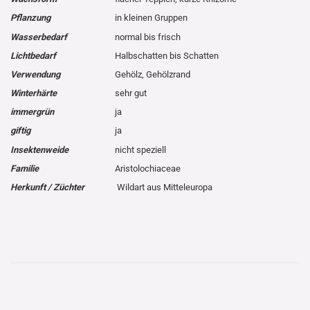
Pflanzung
in kleinen Gruppen
Wasserbedarf
normal bis frisch
Lichtbedarf
Halbschatten bis Schatten
Verwendung
Gehölz, Gehölzrand
Winterhärte
sehr gut
immergrün
ja
giftig
ja
Insektenweide
nicht speziell
Familie
Aristolochiaceae
Herkunft / Züchter
Wildart aus Mitteleuropa