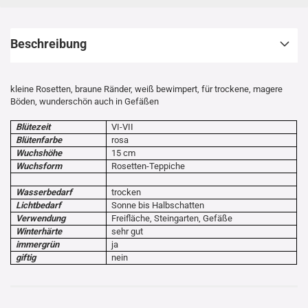
Beschreibung
kleine Rosetten, braune Ränder, weiß bewimpert, für trockene, magere
Böden, wunderschön auch in Gefäßen
Blütezeit
VI-VII
Blütenfarbe
rosa
Wuchshöhe
15 cm
Wuchsform
Rosetten-Teppiche
Wasserbedarf
trocken
Lichtbedarf
Sonne bis Halbschatten
Verwendung
Freifläche, Steingarten, Gefäße
Winterhärte
sehr gut
immergrün
ja
giftig
nein