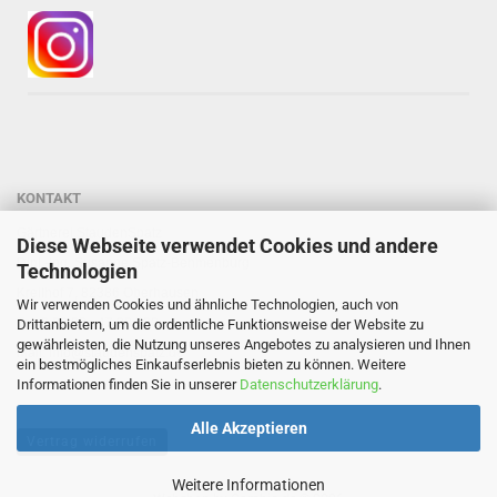
KONTAKT
Gärtnerei StaudenSpatz
Diese Webseite verwendet Cookies und andere
Dipl.-Ing. Susanne Spatz-Behmenburg
Technologien
Kreilhof 7, 82386 Oberhausen
Wir verwenden Cookies und ähnliche Technologien, auch von
Tel: 0 88 03 - 47 80 900
Drittanbietern, um die ordentliche Funktionsweise der Website zu
gewährleisten, die Nutzung unseres Angebotes zu analysieren und Ihnen
Mail: info@staudenspatz.de
ein bestmögliches Einkaufserlebnis bieten zu können. Weitere
Informationen finden Sie in unserer
Datenschutzerklärung
.
Alle Akzeptieren
Vertrag widerrufen
Weitere Informationen