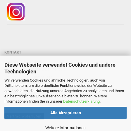
KONTAKT
Gärtnerei StaudenSpatz
Diese Webseite verwendet Cookies und andere
Dipl.-Ing. Susanne Spatz-Behmenburg
Technologien
Kreilhof 7, 82386 Oberhausen
Wir verwenden Cookies und ähnliche Technologien, auch von
Tel: 0 88 03 - 47 80 900
Drittanbietern, um die ordentliche Funktionsweise der Website zu
gewährleisten, die Nutzung unseres Angebotes zu analysieren und Ihnen
Mail: info@staudenspatz.de
ein bestmögliches Einkaufserlebnis bieten zu können. Weitere
Informationen finden Sie in unserer
Datenschutzerklärung
.
Alle Akzeptieren
Vertrag widerrufen
Weitere Informationen