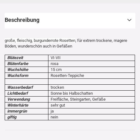
Beschreibung
große, fleischig, burgunderrote Rosetten
, für extrem trockene, magere
Böden, wunderschön auch in Gefäßen
Blütezeit
VI-VII
Blütenfarbe
rosa
Wuchshöhe
15 cm
Wuchsform
Rosetten-Teppiche
Wasserbedarf
trocken
Lichtbedarf
Sonne bis Halbschatten
Verwendung
Freifläche, Steingarten, Gefäße
Winterhärte
sehr gut
immergrün
ja
giftig
nein