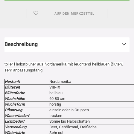
AUF DEN MERKZETTEL
Beschreibung
toller Herbstblüher aus Nordamerika mit leuchtend hellblauen Blüten,
sehr anpassungsfähig
Herkunft
Nordamerika
Blütezeit
VIII-IX
Blütenfarbe
hellblau
Wuchshöhe
60-80 cm
Wuchsform
horstig
Pflanzung
einzeln oder in Gruppen
Wasserbedarf
trocken
Lichtbedarf
Sonne bis Halbschatten
Verwendung
Beet, Gehölzrand, Freifläche
Winterhärte
Sehr gut