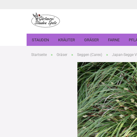
STAUDEN
KRÄUTER
GRÄSER
FARNE
PFL
»
»
»
Startseite
Gräser
Seggen (Carex)
Japan-Segge Va