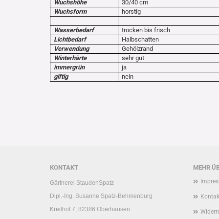
Wuchshöhe
30/40 cm
Wuchsform
horstig
Wasserbedarf
trocken bis frisch
Lichtbedarf
Halbschatten
Verwendung
Gehölzrand
Winterhärte
sehr gut
immergrün
ja
giftig
nein
KONTAKT
MEHR ÜB
Impre
Gärtnerei StaudenSpatz
Dipl.-Ing. Susanne Spatz-Behmenburg
Kontak
Kreilhof 7, 82386 Oberhausen
Widerr