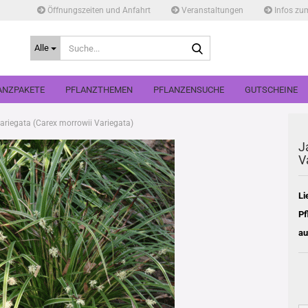
Öffnungszeiten und Anfahrt
Veranstaltungen
Infos zu
Suche...
Alle
ANZPAKETE
PFLANZTHEMEN
PFLANZENSUCHE
GUTSCHEINE
riegata (Carex morrowii Variegata)
J
V
Li
Pf
au