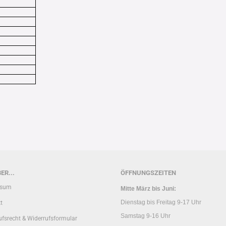
ER...
ÖFFNUNGSZEITEN
ssum
Mitte März bis Juni:
Dienstag bis Freitag 9-17 Uhr
t
Samstag 9-16 Uhr
ufsrecht & Widerrufsformular