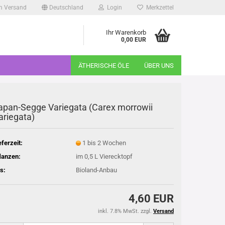
m Versand
Deutschland
Login
Merkzettel
Ihr Warenkorb
0,00 EUR
ÄTHERISCHE ÖLE
ÜBER UNS
apan-Segge Variegata (Carex morrowii
ariegata)
eferzeit:
1 bis 2 Wochen
lanzen:
im 0,5 L Vierecktopf
s:
Bioland-Anbau
4,60 EUR
inkl. 7.8% MwSt. zzgl.
Versand