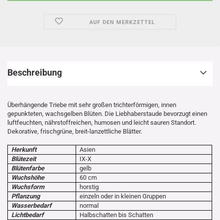
AUF DEN MERKZETTEL
Beschreibung
Überhängende Triebe mit sehr großen trichterförmigen, innen
gepunkteten, wachsgelben Blüten. Die Liebhaberstaude bevorzugt einen
luftfeuchten, nährstoffreichen, humosen und leicht sauren Standort.
Dekorative, frischgrüne, breit-lanzettliche Blätter.
Herkunft
Asien
Blütezeit
IX-X
Blütenfarbe
gelb
Wuchshöhe
60 cm
Wuchsform
horstig
Pflanzung
einzeln oder in kleinen Gruppen
Wasserbedarf
normal
Lichtbedarf
Halbschatten bis Schatten