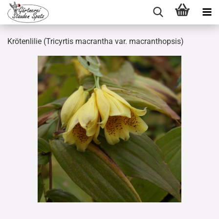
Krötenlilie (Tricyrtis macrantha var. macranthopsis)