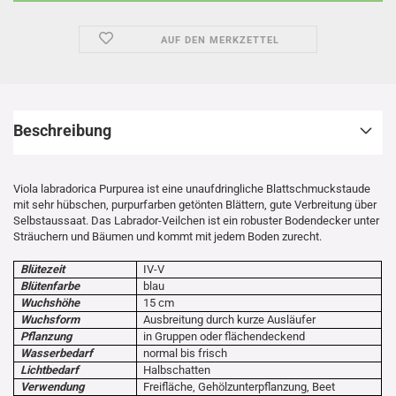
AUF DEN MERKZETTEL
Beschreibung
Viola labradorica Purpurea ist eine unaufdringliche Blattschmuckstaude
mit sehr hübschen, purpurfarben getönten Blättern, gute Verbreitung über
Selbstaussaat. Das Labrador-Veilchen ist ein robuster Bodendecker unter
Sträuchern und Bäumen und kommt mit jedem Boden zurecht.
Blütezeit
IV-V
Blütenfarbe
blau
Wuchshöhe
15 cm
Wuchsform
Ausbreitung durch kurze Ausläufer
Pflanzung
in Gruppen oder flächendeckend
Wasserbedarf
normal bis frisch
Lichtbedarf
Halbschatten
Verwendung
Freifläche, Gehölzunterpflanzung, Beet