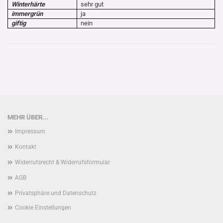
Winterhärte
sehr gut
immergrün
ja
giftig
nein
MEHR ÜBER...
Impressum
Kontakt
Widerrufsrecht & Widerrufsformular
AGB
Privatsphäre und Datenschutz
Cookie Einstellungen