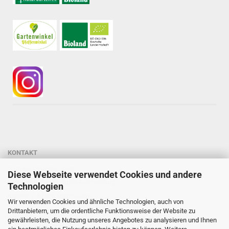
KONTAKT
Gärtnerei StaudenSpatz
Diese Webseite verwendet Cookies und andere
Dipl.-Ing. Susanne Spatz-Behmenburg
Technologien
Kreilhof 7, 82386 Oberhausen
Wir verwenden Cookies und ähnliche Technologien, auch von
Tel: 0 88 03 - 47 80 900
Drittanbietern, um die ordentliche Funktionsweise der Website zu
gewährleisten, die Nutzung unseres Angebotes zu analysieren und Ihnen
Mail: info@staudenspatz.de