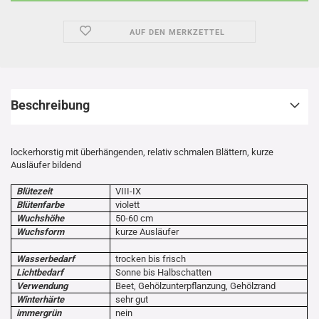
AUF DEN MERKZETTEL
Beschreibung
lockerhorstig mit überhängenden, relativ schmalen Blättern, kurze
Ausläufer bildend
Blütezeit
VIII-IX
Blütenfarbe
violett
Wuchshöhe
50-60 cm
Wuchsform
kurze Ausläufer
Wasserbedarf
trocken bis frisch
Lichtbedarf
Sonne bis Halbschatten
Verwendung
Beet, Gehölzunterpflanzung, Gehölzrand
Winterhärte
sehr gut
immergrün
nein