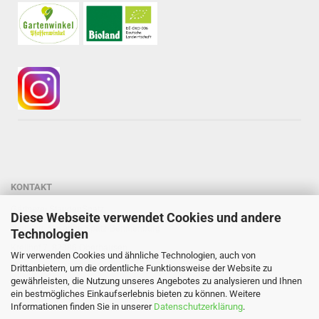
KONTAKT
Gärtnerei StaudenSpatz
Diese Webseite verwendet Cookies und andere
Dipl.-Ing. Susanne Spatz-Behmenburg
Technologien
Kreilhof 7, 82386 Oberhausen
Wir verwenden Cookies und ähnliche Technologien, auch von
Tel: 0 88 03 - 47 80 900
Drittanbietern, um die ordentliche Funktionsweise der Website zu
gewährleisten, die Nutzung unseres Angebotes zu analysieren und Ihnen
Mail: info@staudenspatz.de
ein bestmögliches Einkaufserlebnis bieten zu können. Weitere
Informationen finden Sie in unserer
Datenschutzerklärung
.