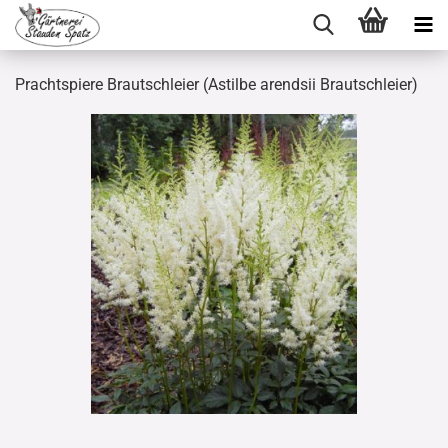
Prachtspiere Brautschleier (Astilbe arendsii Brautschleier)