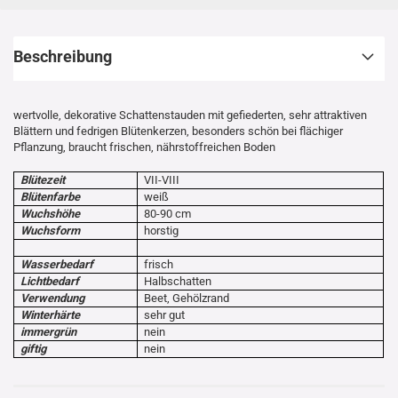
Beschreibung
wertvolle, dekorative Schattenstauden mit gefiederten, sehr attraktiven
Blättern und fedrigen Blütenkerzen, besonders schön bei flächiger
Pflanzung, braucht frischen, nährstoffreichen Boden
Blütezeit
VII-VIII
Blütenfarbe
weiß
Wuchshöhe
80-90 cm
Wuchsform
horstig
Wasserbedarf
frisch
Lichtbedarf
Halbschatten
Verwendung
Beet, Gehölzrand
Winterhärte
sehr gut
immergrün
nein
giftig
nein