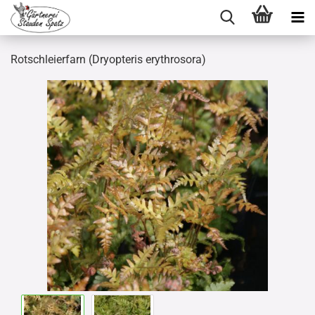
Rotschleierfarn (Dryopteris erythrosora)