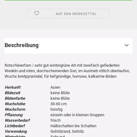
AUF DEN MERKZETTEL
Beschreibung
Rotschleierfarn / sehr gut wintergrüne Art mit zweifach gefiederten
Wedeln und roten, durchscheinenden Sori, im Austrieb rötlich überlaufen,
Wuchs breitpyramidal, für tiefgründige, humose, kalkarme Böden
Herkunft
Asien
Blütezeit
keine Blüte
Blütenfarbe
keine Blüte
Wuchshöhe
30-60 cm
Wuchsform
horstig
Pflanzung
einzeln oder in kleinen Gruppen
Wasserbedarf
frisch
Lichtbedarf
Halbschatten bis Schatten
Verwendung
Gehölzrand, Gehölz
Winterhärte
Sehr gut