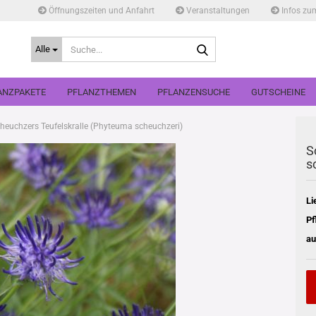
Öffnungszeiten und Anfahrt
Veranstaltungen
Infos zu
Suche...
Alle
ANZPAKETE
PFLANZTHEMEN
PFLANZENSUCHE
GUTSCHEINE
heuchzers Teufelskralle (Phyteuma scheuchzeri)
S
s
Li
Pf
au