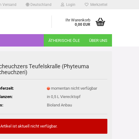
m Versand
Deutschland
Login
Merkzettel
Ihr Warenkorb
0,00 EUR
ÄTHERISCHE ÖLE
ÜBER UNS
cheuchzers Teufelskralle (Phyteuma
cheuchzeri)
eferzeit:
momentan nicht verfügbar
lanzen:
in 0,5 L Vierecktopf
s:
Bioland Anbau
Artikel ist aktuell nicht verfügbar.