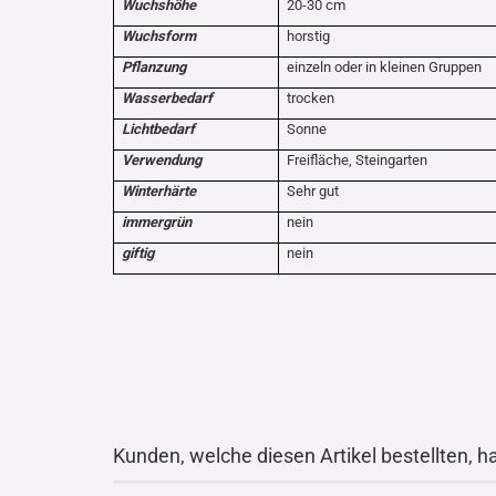
Wuchshöhe
20-30 cm
Wuchsform
horstig
Pflanzung
einzeln oder in kleinen Gruppen
Wasserbedarf
trocken
Lichtbedarf
Sonne
Verwendung
Freifläche, Steingarten
Winterhärte
Sehr gut
immergrün
nein
giftig
nein
Kunden, welche diesen Artikel bestellten, h