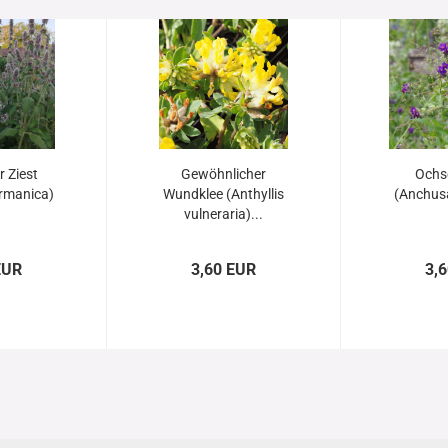
 Ziest
Gewöhnlicher
Ochs
rmanica)
Wundklee (Anthyllis
(Anchusa
vulneraria)...
EUR
3,60 EUR
3,