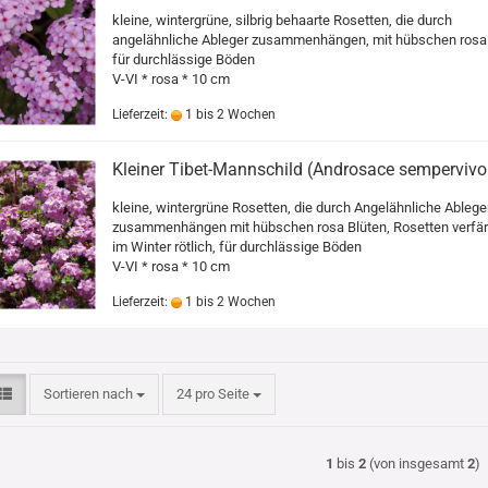
kleine, wintergrüne, silbrig behaarte Rosetten, die durch
angelähnliche Ableger zusammenhängen, mit hübschen rosa 
für durchlässige Böden
V-VI * rosa * 10 cm
Lieferzeit:
1 bis 2 Wochen
Kleiner Tibet-Mannschild (Androsace sempervivo
kleine, wintergrüne Rosetten, die durch Angelähnliche Ablege
zusammenhängen mit hübschen rosa Blüten, Rosetten verfär
im Winter rötlich, für durchlässige Böden
V-VI * rosa * 10 cm
Lieferzeit:
1 bis 2 Wochen
Sortieren nach
pro Seite
Sortieren nach
24 pro Seite
1
bis
2
(von insgesamt
2
)