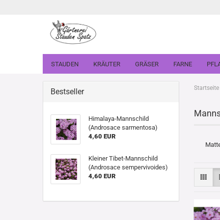
STAUDEN
KRÄUTER
GRÄSER
FARNE
PFL
Startseite
Bestseller
Mannsc
Himalaya-Mannschild
(Androsace sarmentosa)
4,60 EUR
Matte
Kleiner Tibet-Mannschild
(Androsace sempervivoides)
4,60 EUR