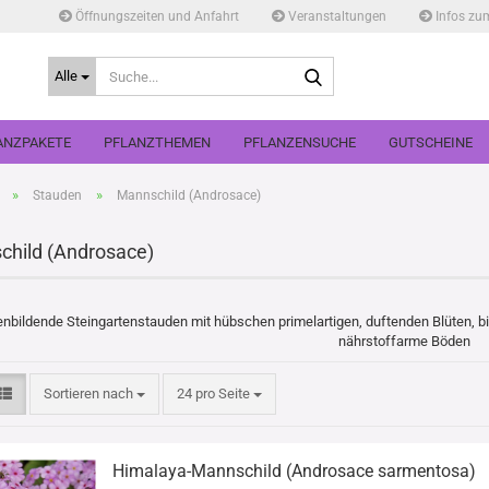
Öffnungszeiten und Anfahrt
Veranstaltungen
Infos zu
Suche...
Alle
ANZPAKETE
PFLANZTHEMEN
PFLANZENSUCHE
GUTSCHEINE
»
»
Stauden
Mannschild (Androsace)
hild (Androsace)
nbildende Steingartenstauden mit hübschen primelartigen, duftenden Blüten, bil
nährstoffarme Böden
Sortieren nach
pro Seite
Sortieren nach
24 pro Seite
Himalaya-Mannschild (Androsace sarmentosa)