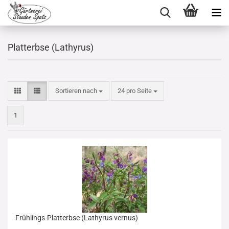
Platterbse (Lathyrus)
Sortieren nach
pro Seite
Sortieren nach
24 pro Seite
1
Frühlings-Platterbse (Lathyrus vernus)