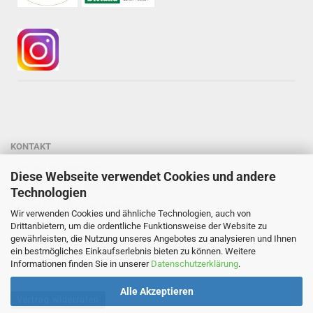
KONTAKT
Gärtnerei StaudenSpatz
Diese Webseite verwendet Cookies und andere
Dipl.-Ing. Susanne Spatz-Behmenburg
Technologien
Kreilhof 7, 82386 Oberhausen
Wir verwenden Cookies und ähnliche Technologien, auch von
Tel: 0 88 03 - 47 80 900
Drittanbietern, um die ordentliche Funktionsweise der Website zu
gewährleisten, die Nutzung unseres Angebotes zu analysieren und Ihnen
Mail: info@staudenspatz.de
ein bestmögliches Einkaufserlebnis bieten zu können. Weitere
Informationen finden Sie in unserer
Datenschutzerklärung
.
Alle Akzeptieren
Vertrag widerrufen