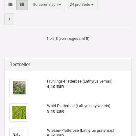
Sortieren nach
pro Seite
Sortieren nach
24 pro Seite
1
1
bis
8
(von insgesamt
8
)
Bestseller
Frühlings-Platterbse (Lathyrus vernus)
4,10 EUR
Wald-Platterbse (Lathyrus sylvestris)
5,10 EUR
Wiesen-Platterbse (Lathyrus pratensis)
5,10 EUR