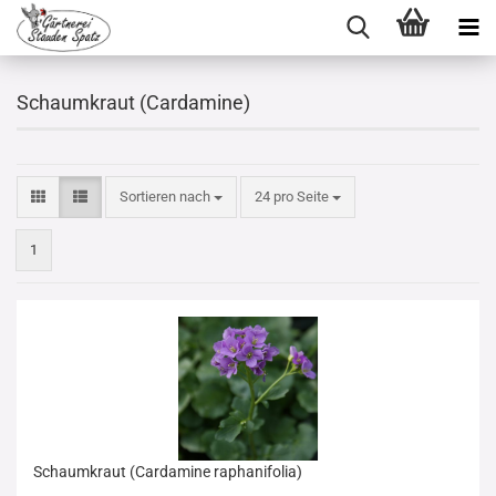
Schaumkraut (Cardamine)
Sortieren nach
pro Seite
Sortieren nach
24 pro Seite
1
Schaumkraut (Cardamine raphanifolia)