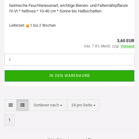
heimische Feuchtwiesenart, wichtige Bienen- und Falternährpflanze
IV-VI * hellrosa * 10-40 cm * Sonne bis Halbschatten
Lieferzeit:
1 bis 2 Wochen
3,60 EUR
inkl. 7.8% MwSt. zzgl.
Versand
IN DEN WARENKORB
Sortieren nach
pro Seite
Sortieren nach
24 pro Seite
1