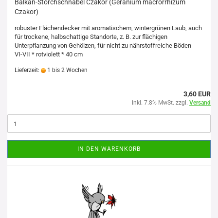
Balkan-Storchschnabel Czakor (Geranium macrorrhizum
Czakor)
robuster Flächendecker mit aromatischem, wintergrünen Laub, auch
für trockene, halbschattige Standorte, z. B. zur flächigen
Unterpflanzung von Gehölzen, für nicht zu nährstoffreiche Böden
VI-VII * rotviolett * 40 cm
Lieferzeit:
1 bis 2 Wochen
3,60 EUR
inkl. 7.8% MwSt. zzgl.
Versand
IN DEN WARENKORB