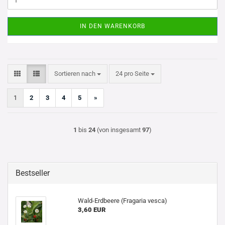
IN DEN WARENKORB
Sortieren nach
pro Seite
Sortieren nach
24 pro Seite
1
2
3
4
5
»
1
bis
24
(von insgesamt
97
)
Bestseller
Wald-Erdbeere (Fragaria vesca)
3,60 EUR