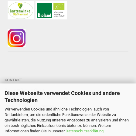
KONTAKT
Gärtnerei StaudenSpatz
Diese Webseite verwendet Cookies und andere
Dipl.-Ing. Susanne Spatz-Behmenburg
Technologien
Kreilhof 7, 82386 Oberhausen
Wir verwenden Cookies und ähnliche Technologien, auch von
Tel: 0 88 03 - 47 80 900
Drittanbietern, um die ordentliche Funktionsweise der Website zu
gewährleisten, die Nutzung unseres Angebotes zu analysieren und Ihnen
Mail: info@staudenspatz.de
ein bestmögliches Einkaufserlebnis bieten zu können. Weitere
Informationen finden Sie in unserer
Datenschutzerklärung
.