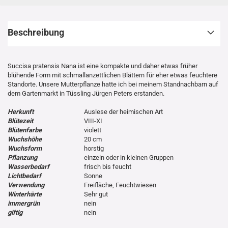
Beschreibung
Succisa pratensis Nana ist eine kompakte und daher etwas früher
blühende Form mit schmallanzettlichen Blättern für eher etwas feuchtere
Standorte. Unsere Mutterpflanze hatte ich bei meinem Standnachbarn auf
dem Gartenmarkt in Tüssling Jürgen Peters erstanden.
Herkunft
Auslese der heimischen Art
Blütezeit
VIII-XI
Blütenfarbe
violett
Wuchshöhe
20 cm
Wuchsform
horstig
Pflanzung
einzeln oder in kleinen Gruppen
Wasserbedarf
frisch bis feucht
Lichtbedarf
Sonne
Verwendung
Freifläche, Feuchtwiesen
Winterhärte
Sehr gut
immergrün
nein
giftig
nein