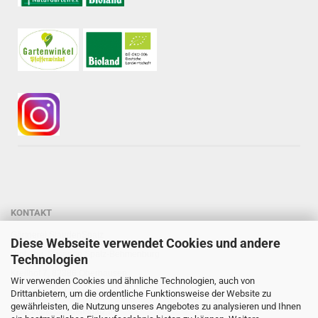
KONTAKT
Gärtnerei StaudenSpatz
Diese Webseite verwendet Cookies und andere
Dipl.-Ing. Susanne Spatz-Behmenburg
Technologien
Kreilhof 7, 82386 Oberhausen
Wir verwenden Cookies und ähnliche Technologien, auch von
Tel: 0 88 03 - 47 80 900
Drittanbietern, um die ordentliche Funktionsweise der Website zu
gewährleisten, die Nutzung unseres Angebotes zu analysieren und Ihnen
Mail: info@staudenspatz.de