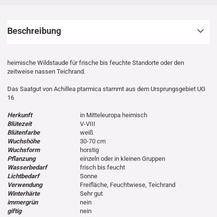
Beschreibung
heimische Wildstaude für frische bis feuchte Standorte oder den
zeitweise nassen Teichrand.
Das Saatgut von Achillea ptarmica stammt aus dem Ursprungsgebiet UG
16
Herkunft
in Mitteleuropa heimisch
Blütezeit
V-VIII
Blütenfarbe
weiß
Wuchshöhe
30-70 cm
Wuchsform
horstig
Pflanzung
einzeln oder in kleinen Gruppen
Wasserbedarf
frisch bis feucht
Lichtbedarf
Sonne
Verwendung
Freifläche, Feuchtwiese, Teichrand
Winterhärte
Sehr gut
immergrün
nein
giftig
nein