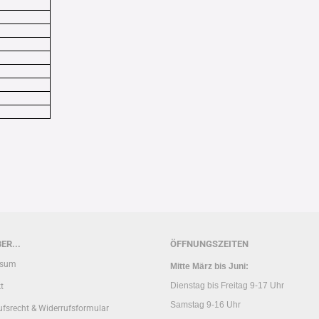
ER...
ÖFFNUNGSZEITEN
ssum
Mitte März bis Juni:
Dienstag bis Freitag 9-17 Uhr
t
Samstag 9-16 Uhr
ufsrecht & Widerrufsformular