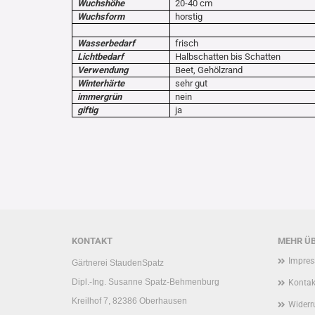
Wuchshöhe
20-40 cm
Wuchsform
horstig
Wasserbedarf
frisch
Lichtbedarf
Halbschatten bis Schatten
Verwendung
Beet, Gehölzrand
Winterhärte
sehr gut
immergrün
nein
giftig
ja
KONTAKT
MEHR ÜB
Impre
Gärtnerei StaudenSpatz
Dipl.-Ing. Susanne Spatz-Behmenburg
Kontak
Kreilhof 7, 82386 Oberhausen
Widerr