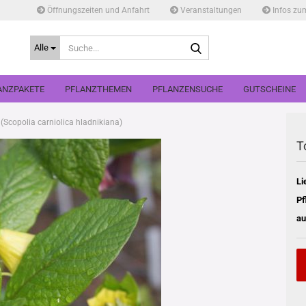
Öffnungszeiten und Anfahrt
Veranstaltungen
Infos zu
Suche...
Alle
ANZPAKETE
PFLANZTHEMEN
PFLANZENSUCHE
GUTSCHEINE
 (Scopolia carniolica hladnikiana)
T
Li
Pf
au