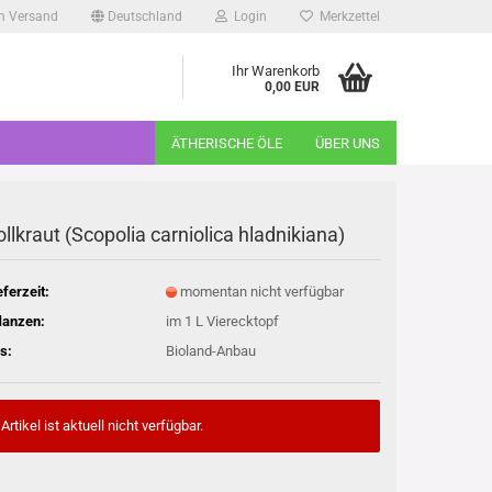
m Versand
Deutschland
Login
Merkzettel
Ihr Warenkorb
0,00 EUR
ÄTHERISCHE ÖLE
ÜBER UNS
ollkraut (Scopolia carniolica hladnikiana)
eferzeit:
momentan nicht verfügbar
lanzen:
im 1 L Vierecktopf
s:
Bioland-Anbau
Artikel ist aktuell nicht verfügbar.