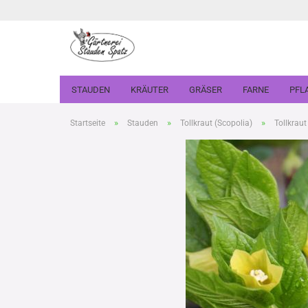
STAUDEN
KRÄUTER
GRÄSER
FARNE
PFL
»
»
»
Startseite
Stauden
Tollkraut (Scopolia)
Tollkraut