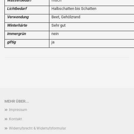
Wasserbedarf
frisch
Lichtbedarf
Halbschatten bis Schatten
Verwendung
Beet, Gehölzrand
Winterhärte
Sehr gut
immergrün
nein
giftig
ja
MEHR ÜBER...
Impressum
Kontakt
Widerrufsrecht & Widerrufsformular