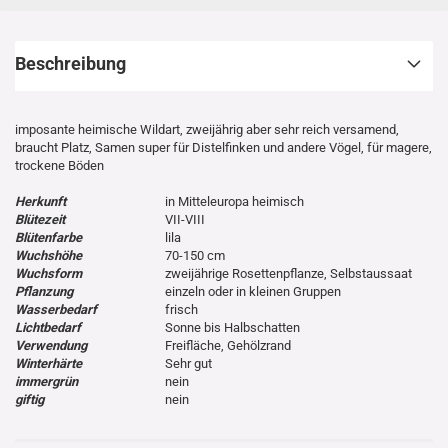
Beschreibung
imposante heimische Wildart, zweijährig aber sehr reich versamend,
braucht Platz, Samen super für Distelfinken und andere Vögel, für magere,
trockene Böden
Herkunft
in Mitteleuropa heimisch
Blütezeit
VII-VIII
Blütenfarbe
lila
Wuchshöhe
70-150 cm
Wuchsform
zweijährige Rosettenpflanze, Selbstaussaat
Pflanzung
einzeln oder in kleinen Gruppen
Wasserbedarf
frisch
Lichtbedarf
Sonne bis Halbschatten
Verwendung
Freifläche, Gehölzrand
Winterhärte
Sehr gut
immergrün
nein
giftig
nein