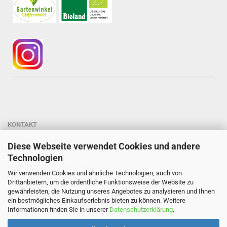
KONTAKT
Gärtnerei StaudenSpatz
Diese Webseite verwendet Cookies und andere
Dipl.-Ing. Susanne Spatz-Behmenburg
Technologien
Kreilhof 7, 82386 Oberhausen
Wir verwenden Cookies und ähnliche Technologien, auch von
Tel: 0 88 03 - 47 80 900
Drittanbietern, um die ordentliche Funktionsweise der Website zu
gewährleisten, die Nutzung unseres Angebotes zu analysieren und Ihnen
Mail: info@staudenspatz.de
ein bestmögliches Einkaufserlebnis bieten zu können. Weitere
Informationen finden Sie in unserer
Datenschutzerklärung
.