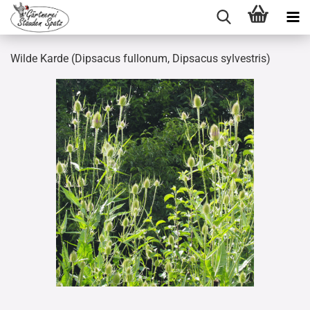
Wilde Karde (Dipsacus fullonum, Dipsacus sylvestris)