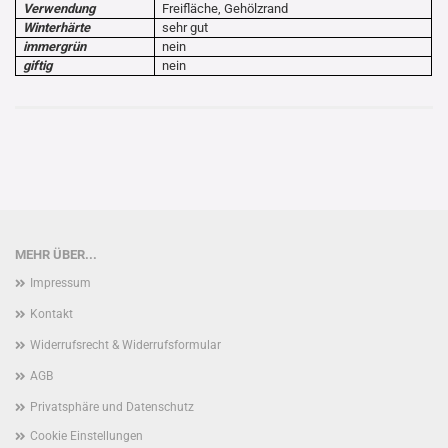
Verwendung
Freifläche, Gehölzrand
Winterhärte
sehr gut
immergrün
nein
giftig
nein
MEHR ÜBER...
Impressum
Kontakt
Widerrufsrecht & Widerrufsformular
AGB
Privatsphäre und Datenschutz
Cookie Einstellungen