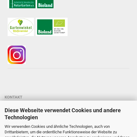
KONTAKT
Gärtnerei StaudenSpatz
Diese Webseite verwendet Cookies und andere
Dipl.-Ing. Susanne Spatz-Behmenburg
Technologien
Kreilhof 7, 82386 Oberhausen
Wir verwenden Cookies und ähnliche Technologien, auch von
Tel: 0 88 03 - 47 80 900
Drittanbietern, um die ordentliche Funktionsweise der Website zu