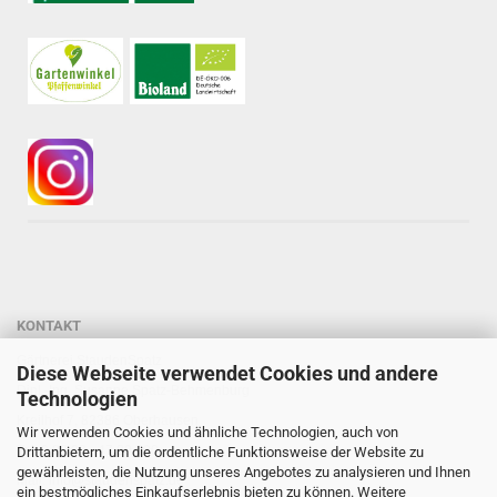
KONTAKT
Gärtnerei StaudenSpatz
Diese Webseite verwendet Cookies und andere
Dipl.-Ing. Susanne Spatz-Behmenburg
Technologien
Kreilhof 7, 82386 Oberhausen
Wir verwenden Cookies und ähnliche Technologien, auch von
Tel: 0 88 03 - 47 80 900
Drittanbietern, um die ordentliche Funktionsweise der Website zu
gewährleisten, die Nutzung unseres Angebotes zu analysieren und Ihnen
Mail: info@staudenspatz.de
ein bestmögliches Einkaufserlebnis bieten zu können. Weitere