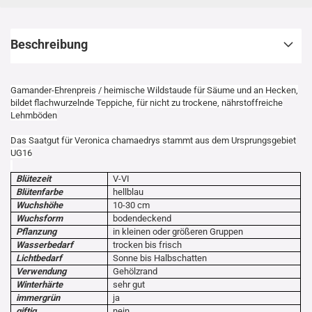
Beschreibung
Gamander-Ehrenpreis / heimische Wildstaude für Säume und an Hecken,
bildet flachwurzelnde Teppiche, für nicht zu trockene, nährstoffreiche
Lehmböden
Das Saatgut für Veronica chamaedrys stammt aus dem Ursprungsgebiet
UG16
Blütezeit
V-VI
Blütenfarbe
hellblau
Wuchshöhe
10-30 cm
Wuchsform
bodendeckend
Pflanzung
in kleinen oder größeren Gruppen
Wasserbedarf
trocken bis frisch
Lichtbedarf
Sonne bis Halbschatten
Verwendung
Gehölzrand
Winterhärte
sehr gut
immergrün
ja
giftig
nein