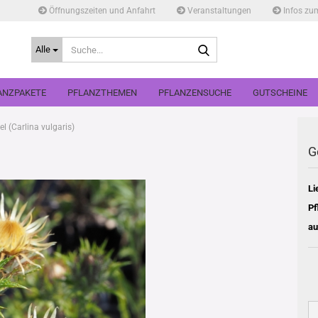
Öffnungszeiten und Anfahrt
Veranstaltungen
Infos zu
Suche...
Alle
ANZPAKETE
PFLANZTHEMEN
PFLANZENSUCHE
GUTSCHEINE
l (Carlina vulgaris)
G
Li
Pf
au