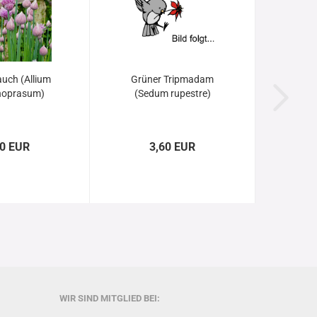
auch (Allium
Grüner Tripmadam
noprasum)
(Sedum rupestre)
60 EUR
3,60 EUR
WIR SIND MITGLIED BEI: