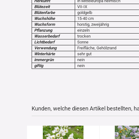
Herkunft
in Mitteleuropa heimisch
Blütezeit
VII-IX
Blütenfarbe
goldgelb
Wuchshöhe
15-40 cm
Wuchsform
horstig, zweijährig
Pflanzung
einzeln
Wasserbedarf
trocken
Lichtbedarf
Sonne
Verwendung
Freifläche, Gehölzrand
Winterhärte
sehr gut
immergrün
nein
giftig
nein
Kunden, welche diesen Artikel bestellten, h