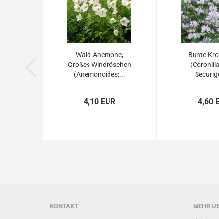
Wald-Anemone,
Bunte Kro
Großes Windröschen
(Coronilla
(Anemonoides;...
Securige
4,10 EUR
4,60 
KONTAKT
MEHR ÜB