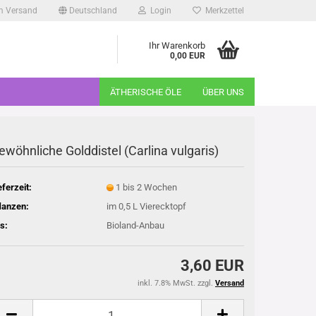
m Versand
Deutschland
Login
Merkzettel
Ihr Warenkorb
0,00 EUR
ÄTHERISCHE ÖLE
ÜBER UNS
ewöhnliche Golddistel (Carlina vulgaris)
eferzeit:
1 bis 2 Wochen
lanzen:
im 0,5 L Vierecktopf
s:
Bioland-Anbau
3,60 EUR
inkl. 7.8% MwSt. zzgl.
Versand