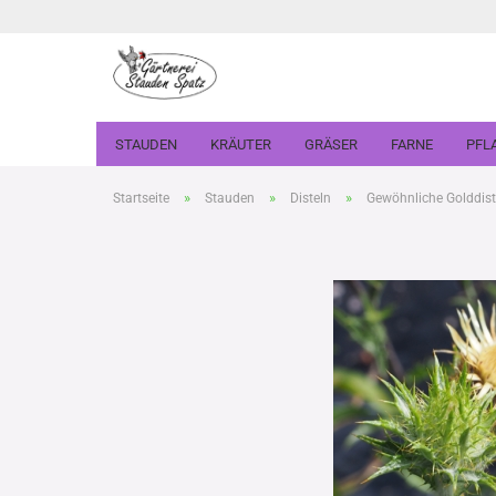
STAUDEN
KRÄUTER
GRÄSER
FARNE
PFL
»
»
»
Startseite
Stauden
Disteln
Gewöhnliche Golddiste