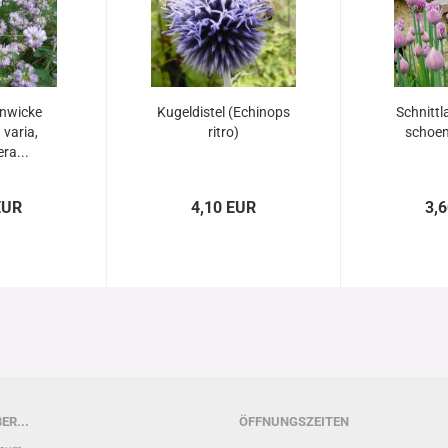
nwicke
Kugeldistel (Echinops
Schnittl
 varia,
ritro)
schoe
ra...
EUR
4,10 EUR
3,
ER...
ÖFFNUNGSZEITEN