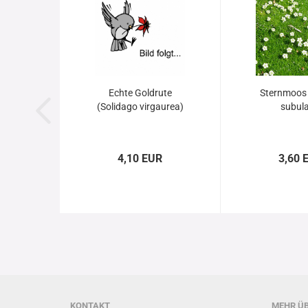
Echte Goldrute
Sternmoos 
(Solidago virgaurea)
subula
4,10 EUR
3,60 
KONTAKT
MEHR ÜB