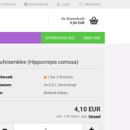
m Versand
Deutschland
Login
Merkzettel
Ihr Warenkorb
0,00 EUR
ÄTHERISCHE ÖLE
ÜBER UNS
ufeisenklee (Hippocrepis comosa)
eferzeit:
1 bis 2 Wochen
lanzen:
im 0,5 L Vierecktopf
s:
Bioland-Anbau
4,10 EUR
inkl. 7.8% MwSt. zzgl.
Versand