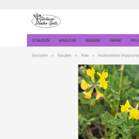
STAUDEN
KRÄUTER
GRÄSER
FARNE
PFL
»
»
»
Startseite
Stauden
Klee
Hufeisenklee (Hippocre