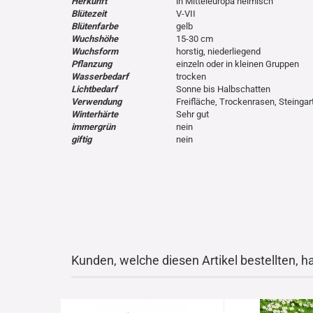
Herkunft
in Mitteleuropa heimisch
Blütezeit
V-VII
Blütenfarbe
gelb
Wuchshöhe
15-30 cm
Wuchsform
horstig, niederliegend
Pflanzung
einzeln oder in kleinen Gruppen
Wasserbedarf
trocken
Lichtbedarf
Sonne bis Halbschatten
Verwendung
Freifläche, Trockenrasen, Steingar
Winterhärte
Sehr gut
immergrün
nein
giftig
nein
Kunden, welche diesen Artikel bestellten, h