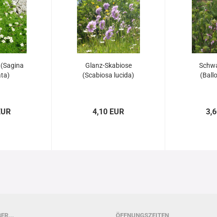
(Sagina
Glanz-Skabiose
Schwa
ta)
(Scabiosa lucida)
(Ball
EUR
4,10 EUR
3,
ER...
ÖFFNUNGSZEITEN