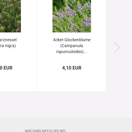
rznessel
Acker-Glockenblume
ota nigra)
(Campanula
rapunculoides)...
60 EUR
4,10 EUR
WIR SIND MITGLIED BEI: