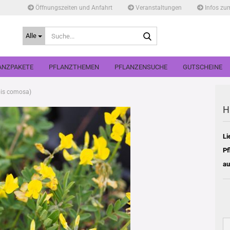
Öffnungszeiten und Anfahrt
Veranstaltungen
Infos zu
Suche...
Alle
ANZPAKETE
PFLANZTHEMEN
PFLANZENSUCHE
GUTSCHEINE
pis comosa)
H
Li
Pf
au