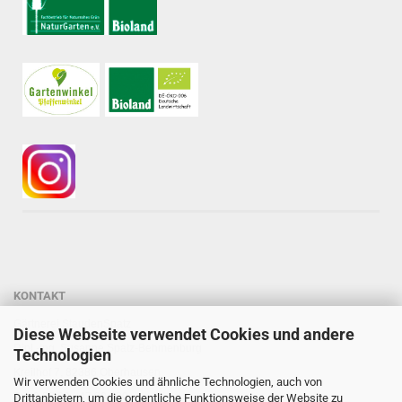
KONTAKT
Gärtnerei StaudenSpatz
Diese Webseite verwendet Cookies und andere
Dipl.-Ing. Susanne Spatz-Behmenburg
Technologien
Kreilhof 7, 82386 Oberhausen
Wir verwenden Cookies und ähnliche Technologien, auch von
Tel: 0 88 03 - 47 80 900
Drittanbietern, um die ordentliche Funktionsweise der Website zu