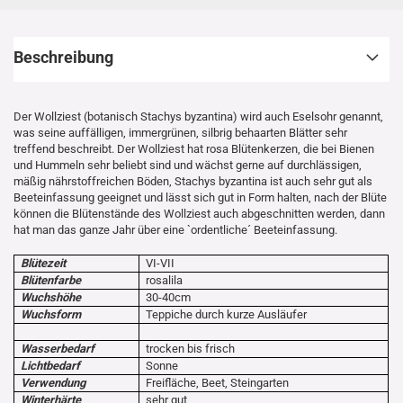
Beschreibung
Der Wollziest (botanisch Stachys byzantina) wird auch Eselsohr genannt,
was seine auffälligen, immergrünen, silbrig behaarten Blätter sehr
treffend beschreibt. Der Wollziest hat rosa Blütenkerzen, die bei Bienen
und Hummeln sehr beliebt sind und wächst gerne auf durchlässigen,
mäßig nährstoffreichen Böden, Stachys byzantina ist auch sehr gut als
Beeteinfassung geeignet und lässt sich gut in Form halten, nach der Blüte
können die Blütenstände des Wollziest auch abgeschnitten werden, dann
hat man das ganze Jahr über eine `ordentliche´ Beeteinfassung.
Blütezeit
VI-VII
Blütenfarbe
rosalila
Wuchshöhe
30-40cm
Wuchsform
Teppiche durch kurze Ausläufer
Wasserbedarf
trocken bis frisch
Lichtbedarf
Sonne
Verwendung
Freifläche, Beet, Steingarten
Winterhärte
sehr gut