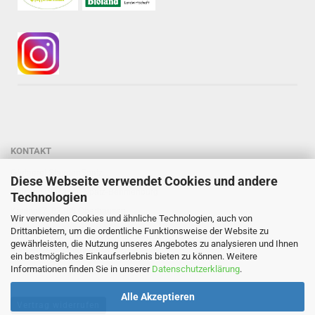
KONTAKT
Gärtnerei StaudenSpatz
Diese Webseite verwendet Cookies und andere
Dipl.-Ing. Susanne Spatz-Behmenburg
Technologien
Kreilhof 7, 82386 Oberhausen
Wir verwenden Cookies und ähnliche Technologien, auch von
Tel: 0 88 03 - 47 80 900
Drittanbietern, um die ordentliche Funktionsweise der Website zu
gewährleisten, die Nutzung unseres Angebotes zu analysieren und Ihnen
Mail: info@staudenspatz.de
ein bestmögliches Einkaufserlebnis bieten zu können. Weitere
Informationen finden Sie in unserer
Datenschutzerklärung
.
Alle Akzeptieren
Vertrag widerrufen