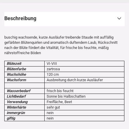
Beschreibung
buschig wachsende, kurze Ausläufer treibende Staude mit auffällig
gefärbten Blütenquirlen und aromatisch duftendem Laub, Rückschnitt
nach der Blüte fördert die Vitalität, für frische bis feuchte, mäßig
nährstoffreiche Böden
Blütezeit
VI-VIII
Blütenfarbe
zartrosa
Wuchshöhe
120 cm
Wuchsform
Ausbreitung durch kurze Ausläufer
Wasserbedarf
frisch bis feucht
Lichtbedarf
Sonne bis Halbschatten
Verwendung
Freifläche, Beet
Winterhärte
sehr gut
immergrün
nein
giftig
nein