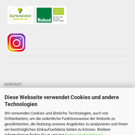
KONTAKT
Gärtnerei StaudenSpatz
Diese Webseite verwendet Cookies und andere
Dipl.-Ing. Susanne Spatz-Behmenburg
Technologien
Kreilhof 7, 82386 Oberhausen
Wir verwenden Cookies und ähnliche Technologien, auch von
Tel: 0 88 03 - 47 80 900
Drittanbietern, um die ordentliche Funktionsweise der Website zu
gewährleisten, die Nutzung unseres Angebotes zu analysieren und Ihnen
Mail: info@staudenspatz.de
ein bestmögliches Einkaufserlebnis bieten zu können. Weitere
Informationen finden Sie in unserer
Datenschutzerklärung
.