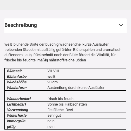
Beschreibung
weiß blühende Sorte der buschig wachsendne, kurze Ausläufer
treibenden Staude mit auffällig gefärbten Blütenquirlen und aromatisch
duftendem Laub, Rückschnitt nach der Blüte fördert die Vitalität, für
frische bis feuchte, mäßig nährstoffreiche Böden
Blütezeit
VII-VIII
Blütenfarbe
weiß
Wuchshöhe
90 cm
Wuchsform
Ausbreitung durch kurze Ausläufer
Wasserbedarf
frisch bis feucht
Lichtbedarf
Sonne bis Halbschatten
Verwendung
Freifläche, Beet
Winterhärte
sehr gut
immergrün
nein
giftig
nein