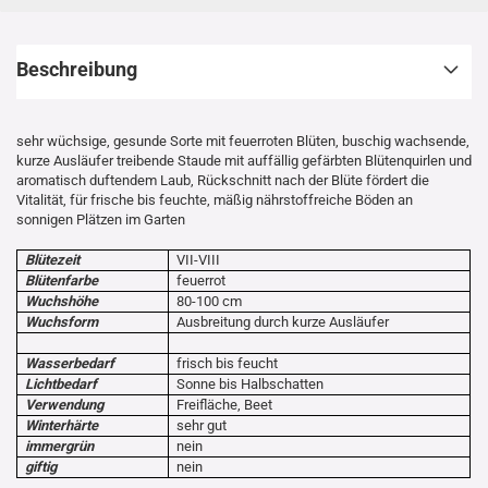
Beschreibung
sehr wüchsige, gesunde Sorte mit feuerroten Blüten, buschig wachsende,
kurze Ausläufer treibende Staude mit auffällig gefärbten Blütenquirlen und
aromatisch duftendem Laub, Rückschnitt nach der Blüte fördert die
Vitalität, für frische bis feuchte, mäßig nährstoffreiche Böden an
sonnigen Plätzen im Garten
Blütezeit
VII-VIII
Blütenfarbe
feuerrot
Wuchshöhe
80-100 cm
Wuchsform
Ausbreitung durch kurze Ausläufer
Wasserbedarf
frisch bis feucht
Lichtbedarf
Sonne bis Halbschatten
Verwendung
Freifläche, Beet
Winterhärte
sehr gut
immergrün
nein
giftig
nein