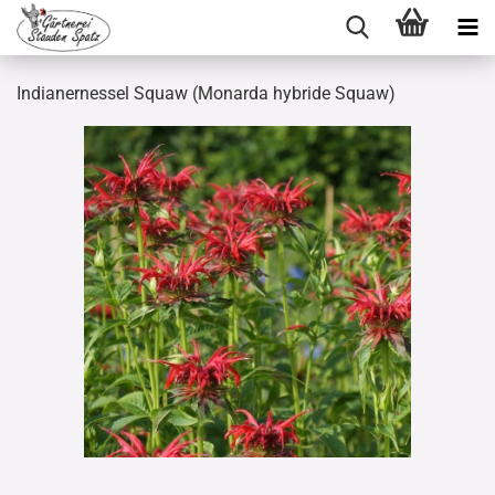
Indianernessel Squaw (Monarda hybride Squaw)