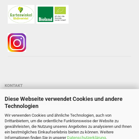
KONTAKT
Gärtnerei StaudenSpatz
Diese Webseite verwendet Cookies und andere
Dipl.-Ing. Susanne Spatz-Behmenburg
Technologien
Kreilhof 7, 82386 Oberhausen
Wir verwenden Cookies und ähnliche Technologien, auch von
Tel: 0 88 03 - 47 80 900
Drittanbietern, um die ordentliche Funktionsweise der Website zu
gewährleisten, die Nutzung unseres Angebotes zu analysieren und Ihnen
Mail: info@staudenspatz.de
ein bestmögliches Einkaufserlebnis bieten zu können. Weitere
Informationen finden Sie in unserer
Datenschutzerklärung
.