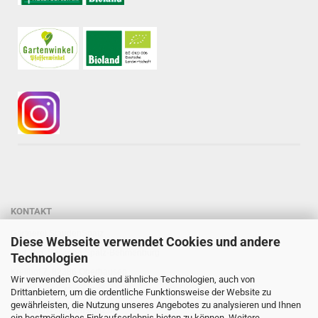
KONTAKT
Gärtnerei StaudenSpatz
Diese Webseite verwendet Cookies und andere
Dipl.-Ing. Susanne Spatz-Behmenburg
Technologien
Kreilhof 7, 82386 Oberhausen
Wir verwenden Cookies und ähnliche Technologien, auch von
Tel: 0 88 03 - 47 80 900
Drittanbietern, um die ordentliche Funktionsweise der Website zu
gewährleisten, die Nutzung unseres Angebotes zu analysieren und Ihnen
Mail: info@staudenspatz.de
ein bestmögliches Einkaufserlebnis bieten zu können. Weitere