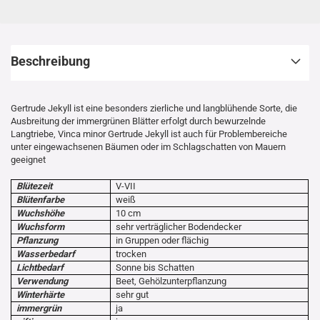
Beschreibung
Gertrude Jekyll ist eine besonders zierliche und langblühende Sorte, die
Ausbreitung der immergrünen Blätter erfolgt durch bewurzelnde
Langtriebe, Vinca minor Gertrude Jekyll ist auch für Problembereiche
unter eingewachsenen Bäumen oder im Schlagschatten von Mauern
geeignet
Blütezeit
V-VII
Blütenfarbe
weiß
Wuchshöhe
10 cm
Wuchsform
sehr verträglicher Bodendecker
Pflanzung
in Gruppen oder flächig
Wasserbedarf
trocken
Lichtbedarf
Sonne bis Schatten
Verwendung
Beet, Gehölzunterpflanzung
Winterhärte
sehr gut
immergrün
ja