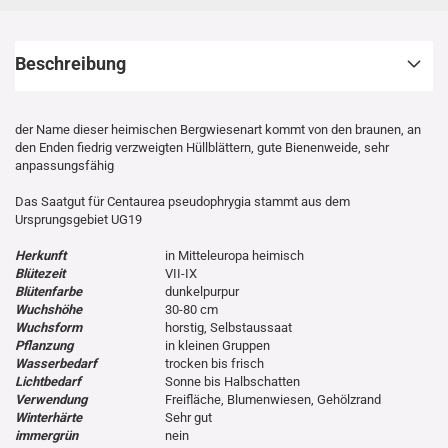
Beschreibung
der Name dieser heimischen Bergwiesenart kommt von den braunen, an
den Enden fiedrig verzweigten Hüllblättern, gute Bienenweide, sehr
anpassungsfähig
Das Saatgut für Centaurea pseudophrygia stammt aus dem
Ursprungsgebiet UG19
Herkunft
in Mitteleuropa heimisch
Blütezeit
VII-IX
Blütenfarbe
dunkelpurpur
Wuchshöhe
30-80 cm
Wuchsform
horstig, Selbstaussaat
Pflanzung
in kleinen Gruppen
Wasserbedarf
trocken bis frisch
Lichtbedarf
Sonne bis Halbschatten
Verwendung
Freifläche, Blumenwiesen, Gehölzrand
Winterhärte
Sehr gut
immergrün
nein