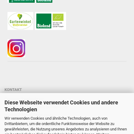
KONTAKT
Gärtnerei StaudenSpatz
Diese Webseite verwendet Cookies und andere
Dipl.-Ing. Susanne Spatz-Behmenburg
Technologien
Kreilhof 7, 82386 Oberhausen
Wir verwenden Cookies und ähnliche Technologien, auch von
Tel: 0 88 03 - 47 80 900
Drittanbietern, um die ordentliche Funktionsweise der Website zu
gewährleisten, die Nutzung unseres Angebotes zu analysieren und Ihnen
Mail: info@staudenspatz.de