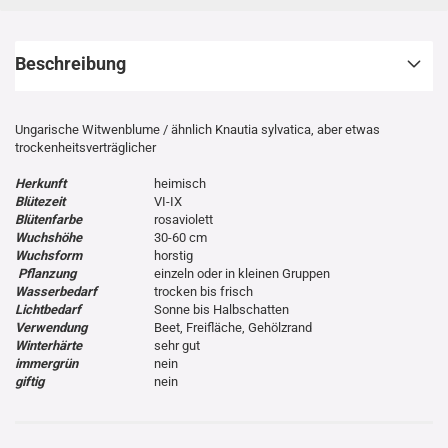
Beschreibung
Ungarische Witwenblume / ähnlich Knautia sylvatica, aber etwas
trockenheitsverträglicher
Herkunft
heimisch
Blütezeit
VI-IX
Blütenfarbe
rosaviolett
Wuchshöhe
30-60 cm
Wuchsform
horstig
Pflanzung
einzeln oder in kleinen Gruppen
Wasserbedarf
trocken bis frisch
Lichtbedarf
Sonne bis Halbschatten
Verwendung
Beet, Freifläche, Gehölzrand
Winterhärte
sehr gut
immergrün
nein
giftig
nein