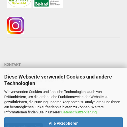
KONTAKT
Gärtnerei StaudenSpatz
Diese Webseite verwendet Cookies und andere
Dipl.-Ing. Susanne Spatz-Behmenburg
Technologien
Kreilhof 7, 82386 Oberhausen
Wir verwenden Cookies und ähnliche Technologien, auch von
Tel: 0 88 03 - 47 80 900
Drittanbietern, um die ordentliche Funktionsweise der Website zu
gewährleisten, die Nutzung unseres Angebotes zu analysieren und Ihnen
Mail: info@staudenspatz.de
ein bestmögliches Einkaufserlebnis bieten zu können. Weitere
Informationen finden Sie in unserer
Datenschutzerklärung
.
Alle Akzeptieren
Vertrag widerrufen