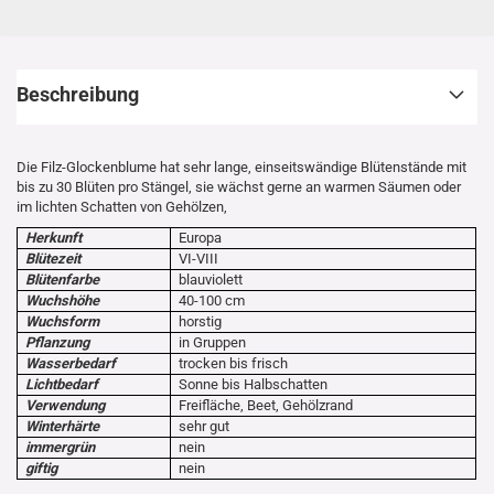
Beschreibung
Die Filz-Glockenblume hat sehr lange, einseitswändige Blütenstände mit
bis zu 30 Blüten pro Stängel, sie wächst gerne an warmen Säumen oder
im lichten Schatten von Gehölzen,
Herkunft
Europa
Blütezeit
VI-VIII
Blütenfarbe
blauviolett
Wuchshöhe
40-100 cm
Wuchsform
horstig
Pflanzung
in Gruppen
Wasserbedarf
trocken bis frisch
Lichtbedarf
Sonne bis Halbschatten
Verwendung
Freifläche, Beet, Gehölzrand
Winterhärte
sehr gut
immergrün
nein
giftig
nein