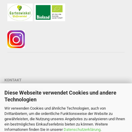
KONTAKT
Gärtnerei StaudenSpatz
Diese Webseite verwendet Cookies und andere
Dipl.-Ing. Susanne Spatz-Behmenburg
Technologien
Kreilhof 7, 82386 Oberhausen
Wir verwenden Cookies und ähnliche Technologien, auch von
Tel: 0 88 03 - 47 80 900
Drittanbietern, um die ordentliche Funktionsweise der Website zu
gewährleisten, die Nutzung unseres Angebotes zu analysieren und Ihnen
Mail: info@staudenspatz.de
ein bestmögliches Einkaufserlebnis bieten zu können. Weitere
Informationen finden Sie in unserer
Datenschutzerklärung
.