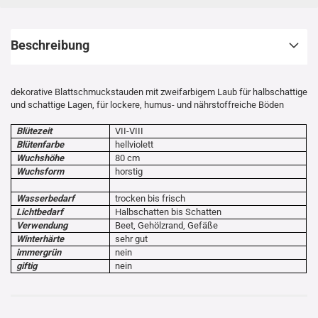
Beschreibung
dekorative Blattschmuckstauden mit zweifarbigem Laub für halbschattige
und schattige Lagen, für lockere, humus- und nährstoffreiche Böden
Blütezeit
VII-VIII
Blütenfarbe
hellviolett
Wuchshöhe
80 cm
Wuchsform
horstig
Wasserbedarf
trocken bis frisch
Lichtbedarf
Halbschatten bis Schatten
Verwendung
Beet, Gehölzrand, Gefäße
Winterhärte
sehr gut
immergrün
nein
giftig
nein