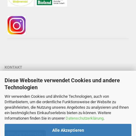
KONTAKT
Gärtnerei StaudenSpatz
Diese Webseite verwendet Cookies und andere
Dipl.-Ing. Susanne Spatz-Behmenburg
Technologien
Kreilhof 7, 82386 Oberhausen
Wir verwenden Cookies und ähnliche Technologien, auch von
Tel: 0 88 03 - 47 80 900
Drittanbietern, um die ordentliche Funktionsweise der Website zu
gewährleisten, die Nutzung unseres Angebotes zu analysieren und Ihnen
Mail: info@staudenspatz.de
ein bestmögliches Einkaufserlebnis bieten zu können. Weitere
Informationen finden Sie in unserer
Datenschutzerklärung
.
Alle Akzeptieren
Vertrag widerrufen