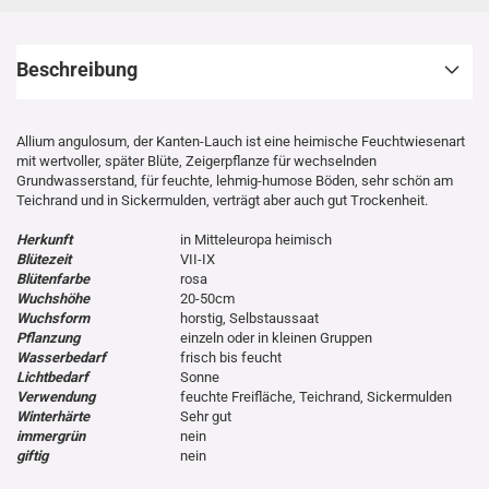
Beschreibung
Allium angulosum, der Kanten-Lauch ist eine heimische Feuchtwiesenart
mit wertvoller, später Blüte, Zeigerpflanze für wechselnden
Grundwasserstand, für feuchte, lehmig-humose Böden, sehr schön am
Teichrand und in Sickermulden, verträgt aber auch gut Trockenheit.
Herkunft
in Mitteleuropa heimisch
Blütezeit
VII-IX
Blütenfarbe
rosa
Wuchshöhe
20-50cm
Wuchsform
horstig, Selbstaussaat
Pflanzung
einzeln oder in kleinen Gruppen
Wasserbedarf
frisch bis feucht
Lichtbedarf
Sonne
Verwendung
feuchte Freifläche, Teichrand, Sickermulden
Winterhärte
Sehr gut
immergrün
nein
giftig
nein