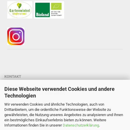
KONTAKT
Gärtnerei StaudenSpatz
Diese Webseite verwendet Cookies und andere
Dipl.-Ing. Susanne Spatz-Behmenburg
Technologien
Kreilhof 7, 82386 Oberhausen
Wir verwenden Cookies und ähnliche Technologien, auch von
Tel: 0 88 03 - 47 80 900
Drittanbietern, um die ordentliche Funktionsweise der Website zu
gewährleisten, die Nutzung unseres Angebotes zu analysieren und Ihnen
Mail: info@staudenspatz.de
ein bestmögliches Einkaufserlebnis bieten zu können. Weitere
Informationen finden Sie in unserer
Datenschutzerklärung
.