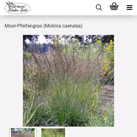
Moor-Pfeifengras (Molinia caerulea)