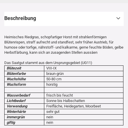
Beschreibung
Heimisches Riedgras, schopfartiger Horst mit strahlenförmigen
Blütenrispen, straff aufrecht und standfest, sehr früher Austrieb, für
humose oder torfige, nährstoff- und kalkarme, gerne feuchte Böden, gelbe
Herbstfärbung, kann sich an zusagenden Stellen aussäen
Das Saatgut stammt aus dem Ursprungsgebiet (UG11)
Blütezeit
VIII-IX
Blütenfarbe
braun-grün
Wuchshöhe
50-80 cm
Wuchsform
horstig
Wasserbedarf
frisch bis feucht
Lichtbedarf
Sonne bis Halbschatten
Verwendung
Freifläche, Heidegarten, Moorbeet
Winterhärte
sehr gut
immergrün
nein
giftig
nein