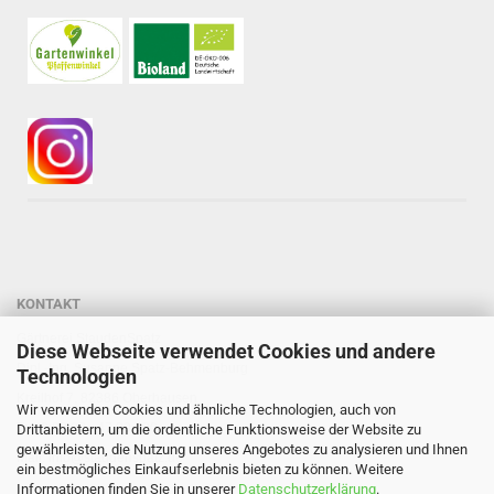
KONTAKT
Gärtnerei StaudenSpatz
Diese Webseite verwendet Cookies und andere
Dipl.-Ing. Susanne Spatz-Behmenburg
Technologien
Kreilhof 7, 82386 Oberhausen
Wir verwenden Cookies und ähnliche Technologien, auch von
Tel: 0 88 03 - 47 80 900
Drittanbietern, um die ordentliche Funktionsweise der Website zu
gewährleisten, die Nutzung unseres Angebotes zu analysieren und Ihnen
Mail: info@staudenspatz.de
ein bestmögliches Einkaufserlebnis bieten zu können. Weitere
Informationen finden Sie in unserer
Datenschutzerklärung
.