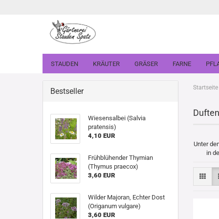
STAUDEN
KRÄUTER
GRÄSER
FARNE
PFL
Startseite
Bestseller
Dufte
Wiesensalbei (Salvia
pratensis)
4,10 EUR
Unter de
in d
Frühblühender Thymian
(Thymus praecox)
3,60 EUR
Wilder Majoran, Echter Dost
(Origanum vulgare)
3,60 EUR