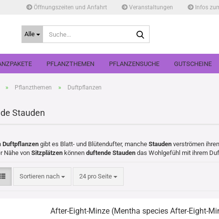
Öffnungszeiten und Anfahrt
Veranstaltungen
Infos zu
Suche...
Alle
ANZPAKETE
PFLANZTHEMEN
PFLANZENSUCHE
GUTSCHEINE
»
»
Pflanzthemen
Duftpflanzen
nde Stauden
n
Duftpflanzen
gibt es Blatt- und Blütendufter, manche
Stauden
verströmen ihren
er Nähe von
Sitzplätzen
können
duftende Stauden
das Wohlgefühl mit ihrem Duf
Sortieren nach
pro Seite
Sortieren nach
24 pro Seite
After-Eight-Minze (Mentha species After-Eight-Mi