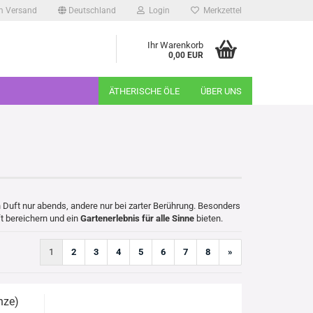
m Versand
Deutschland
Login
Merkzettel
Ihr Warenkorb
0,00 EUR
ÄTHERISCHE ÖLE
ÜBER UNS
 Duft nur abends, andere nur bei zarter Berührung. Besonders
t bereichern und ein
Gartenerlebnis für alle Sinne
bieten.
1
2
3
4
5
6
7
8
»
nze)