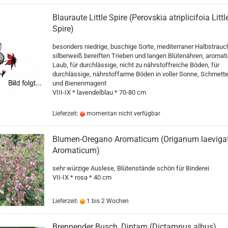
Blauraute Little Spire (Perovskia atriplicifoia Littl
Spire)
besonders niedrige, buschige Sorte, mediterraner Halbstrauc
silberweiß bereiften Trieben und langen Blütenähren, aromat
Laub, für durchlässige, nicht zu nährstoffreiche Böden, für
durchlässige, nährstoffarme Böden in voller Sonne, Schmette
und Bienenmagent
VIII-IX * lavendelblau * 70-80 cm
Lieferzeit:
momentan nicht verfügbar
Blumen-Oregano Aromaticum (Origanum laevig
Aromaticum)
sehr würzige Auslese, Blütenstände schön für Binderei
VII-IX * rosa * 40 cm
Lieferzeit:
1 bis 2 Wochen
Brennender Busch, Diptam (Dictamnus albus)