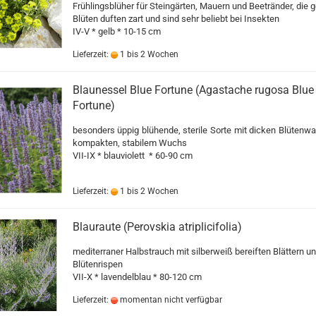
Frühlingsblüher für Steingärten, Mauern und Beetränder, die 
Blüten duften zart und sind sehr beliebt bei Insekten
IV-V * gelb * 10-15 cm
Lieferzeit:
1 bis 2 Wochen
Blaunessel Blue Fortune (Agastache rugosa Blue
Fortune)
besonders üppig blühende, sterile Sorte mit dicken Blütenw
kompakten, stabilem Wuchs
VII-IX * blauviolett * 60-90 cm
Lieferzeit:
1 bis 2 Wochen
Blauraute (Perovskia atriplicifolia)
mediterraner Halbstrauch mit silberweiß bereiften Blättern u
Blütenrispen
VII-X * lavendelblau * 80-120 cm
Lieferzeit:
momentan nicht verfügbar