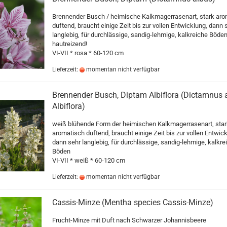
Brennender Busch / heimische Kalkmagerrasenart, stark aro
duftend, braucht einige Zeit bis zur vollen Entwicklung, dann 
langlebig, für durchlässige, sandig-lehmige, kalkreiche Böden
hautreizend!
VI-VII * rosa * 60-120 cm
Lieferzeit:
momentan nicht verfügbar
Brennender Busch, Diptam Albiflora (Dictamnus 
Albiflora)
weiß blühende Form der heimischen Kalkmagerrasenart, star
aromatisch duftend, braucht einige Zeit bis zur vollen Entwick
dann sehr langlebig, für durchlässige, sandig-lehmige, kalkre
Böden
VI-VII * weiß * 60-120 cm
Lieferzeit:
momentan nicht verfügbar
Cassis-Minze (Mentha species Cassis-Minze)
Frucht-Minze mit Duft nach Schwarzer Johannisbeere