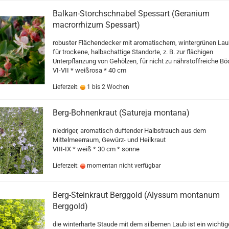
Balkan-Storchschnabel Spessart (Geranium
macrorrhizum Spessart)
robuster Flächendecker mit aromatischem, wintergrünen Lau
für trockene, halbschattige Standorte, z. B. zur flächigen
Unterpflanzung von Gehölzen, für nicht zu nährstoffreiche B
VI-VII * weißrosa * 40 cm
Lieferzeit:
1 bis 2 Wochen
Berg-Bohnenkraut (Satureja montana)
niedriger, aromatisch duftender Halbstrauch aus dem
Mittelmeerraum, Gewürz- und Heilkraut
VIII-IX * weiß * 30 cm * sonne
Lieferzeit:
momentan nicht verfügbar
Berg-Steinkraut Berggold (Alyssum montanum
Berggold)
die winterharte Staude mit dem silbernen Laub ist ein wichtig