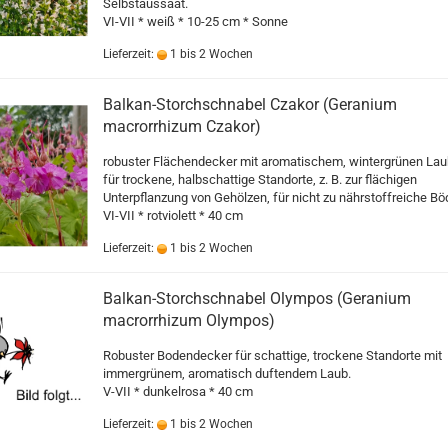
Selbstaussaat.
VI-VII * weiß * 10-25 cm * Sonne
Lieferzeit:
1 bis 2 Wochen
Balkan-Storchschnabel Czakor (Geranium
macrorrhizum Czakor)
robuster Flächendecker mit aromatischem, wintergrünen Lau
für trockene, halbschattige Standorte, z. B. zur flächigen
Unterpflanzung von Gehölzen, für nicht zu nährstoffreiche B
VI-VII * rotviolett * 40 cm
Lieferzeit:
1 bis 2 Wochen
Balkan-Storchschnabel Olympos (Geranium
macrorrhizum Olympos)
Robuster Bodendecker für schattige, trockene Standorte mit
immergrünem, aromatisch duftendem Laub.
V-VII * dunkelrosa * 40 cm
Lieferzeit:
1 bis 2 Wochen