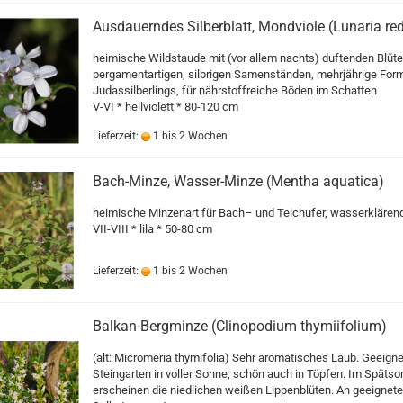
Ausdauerndes Silberblatt, Mondviole (Lunaria red
heimische Wildstaude mit (vor allem nachts) duftenden Blüt
pergamentartigen, silbrigen Samenständen, mehrjährige For
Judassilberlings, für nährstoffreiche Böden im Schatten
V-VI * hellviolett * 80-120 cm
Lieferzeit:
1 bis 2 Wochen
Bach-Minze, Wasser-Minze (Mentha aquatica)
heimische Minzenart für Bach– und Teichufer, wasserklären
VII-VIII * lila * 50-80 cm
Lieferzeit:
1 bis 2 Wochen
Balkan-Bergminze (Clinopodium thymiifolium)
(alt: Micromeria thymifolia) Sehr aromatisches Laub. Geeigne
Steingarten in voller Sonne, schön auch in Töpfen. Im Spät
erscheinen die niedlichen weißen Lippenblüten. An geeigneter