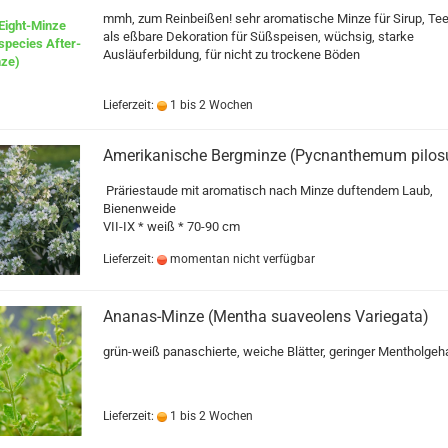
mmh, zum Reinbeißen! sehr aromatische Minze für Sirup, Tee
als eßbare Dekoration für Süßspeisen, wüchsig, starke
Ausläuferbildung, für nicht zu trockene Böden
Lieferzeit:
1 bis 2 Wochen
Amerikanische Bergminze (Pycnanthemum pilo
Präriestaude mit aromatisch nach Minze duftendem Laub,
Bienenweide
VII-IX * weiß * 70-90 cm
Lieferzeit:
momentan nicht verfügbar
Ananas-Minze (Mentha suaveolens Variegata)
grün-weiß panaschierte, weiche Blätter, geringer Mentholgeha
Lieferzeit:
1 bis 2 Wochen