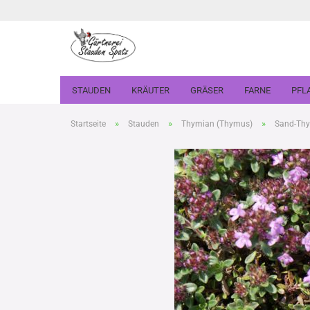
STAUDEN
KRÄUTER
GRÄSER
FARNE
PFL
»
»
»
Startseite
Stauden
Thymian (Thymus)
Sand-Thy