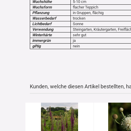
Wuchshöhe
5-10 cm
Wuchsform
flacher Teppich
Pflanzung
in Gruppen, flächig
Wasserbedarf
trocken
Lichtbedarf
Sonne
Verwendung
Steingarten, Kräutergarten, Freiflä
Winterhärte
sehr gut
immergrün
ja
giftig
nein
Kunden, welche diesen Artikel bestellten, h