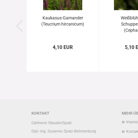
Kaukasus-Gamander
Weißblü
(Teucrium hircanicum)
Schuppe
(Cephal
leucanth
4,10 EUR
5,10 
KONTAKT
MEHR ÜB
Impre
Gärtnerei StaudenSpatz
Dipl.-Ing. Susanne Spatz-Behmenburg
Kontak