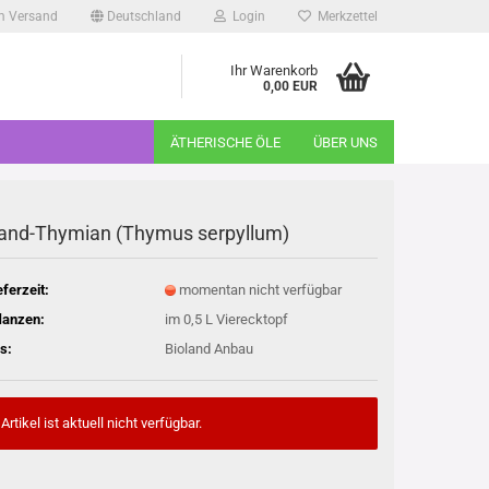
m Versand
Deutschland
Login
Merkzettel
Ihr Warenkorb
0,00 EUR
ÄTHERISCHE ÖLE
ÜBER UNS
and-Thymian (Thymus serpyllum)
eferzeit:
momentan nicht verfügbar
lanzen:
im 0,5 L Vierecktopf
s:
Bioland Anbau
Artikel ist aktuell nicht verfügbar.