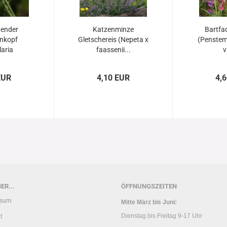
hender
Katzenminze
Bartfa
nkopf
Gletschereis (Nepeta x
(Penstem
aria
faassenii...
v
a)...
EUR
4,10 EUR
4,
ER...
ÖFFNUNGSZEITEN
ssum
Mitte März bis Juni:
Dienstag bis Freitag 9-17 Uhr
t