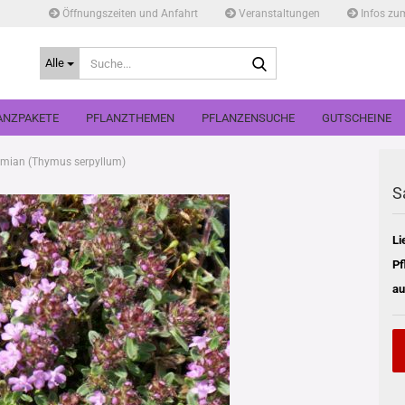
Öffnungszeiten und Anfahrt
Veranstaltungen
Infos zu
Suche...
Alle
ANZPAKETE
PFLANZTHEMEN
PFLANZENSUCHE
GUTSCHEINE
mian (Thymus serpyllum)
S
Li
Pf
au