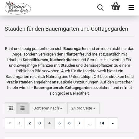
Stauden für den Bauerngarten und Cottagegarden
Bunt und üppig präsentieren sich
Bauerngärten
und erfreuen nicht nur das
Auge, sondern versorgen den Pflanzenfreund meist zusätzlich mit
frischen
Schnittblumen
,
Küchenkräutern
und Gemüse. Hier werden Ein-
und Zweijährige Pflanzen mit
Stauden
und Gemüsepflanzen zu einem
fröhlichen Bild verwoben. Auch für die Insektenwelt bietet ein
Bauerngarten reichlich Nahrung und Unterschlupf. Oft beeindrucken hohe
Prachtstauden
angelehnt an rustikale Umzäunungen. Auf den Britischen
Inseln wird der
Bauerngarten
als
Cottagegarden
bezeichnet und erfreut
sich großer Beliebtheit.
Sortieren nach
pro Seite
Sortieren nach
24 pro Seite
«
1
2
3
4
5
6
7
...
14
»