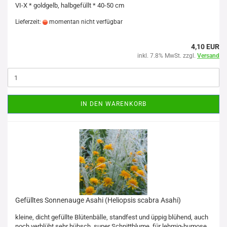
VI-X * goldgelb, halbgefüllt * 40-50 cm
Lieferzeit:
momentan nicht verfügbar
4,10 EUR
inkl. 7.8% MwSt. zzgl.
Versand
IN DEN WARENKORB
Gefülltes Sonnenauge Asahi (Heliopsis scabra Asahi)
kleine, dicht gefüllte Blütenbälle, standfest und üppig blühend, auch
noch verblüht sehr hübsch, super Schnittblume, für lehmig-humose,