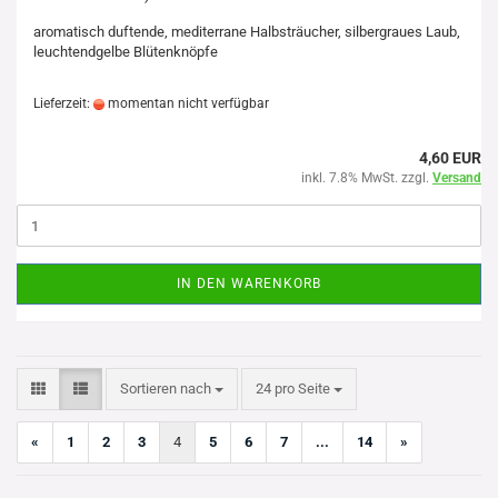
aromatisch duftende, mediterrane Halbsträucher, silbergraues Laub,
leuchtendgelbe Blütenknöpfe
Lieferzeit:
momentan nicht verfügbar
4,60 EUR
inkl. 7.8% MwSt. zzgl.
Versand
IN DEN WARENKORB
Sortieren nach
pro Seite
Sortieren nach
24 pro Seite
«
1
2
3
4
5
6
7
...
14
»